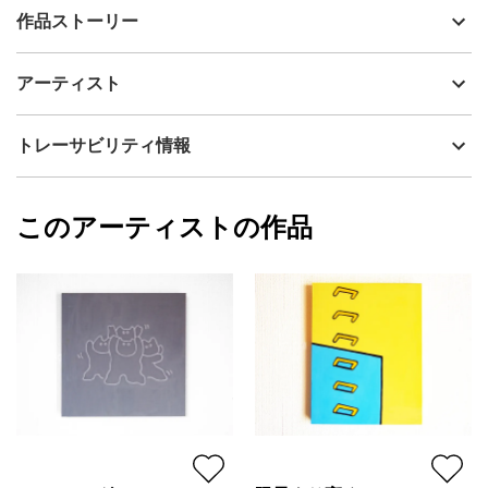
出品者
hazamachihiro
作品ストーリー
アーティスト
hazamachihiro
グループ展「猫とビールと音楽と。3」（2024）出展作品。くねく
制作年
2024
アーティスト
ねと奔放に踊るねこ。４匹か、はたまた分身か。一見無表情にも
流通種別
プライマリー（新品）
見えるねこだけど、その何ともいえない動きも相まってシュール
な印象の作品に。ねこに色はありません。グレーを背景に線を白
技法
アクリル
hazamachihiro
トレーサビリティ情報
抜きにし、おしゃれさを感じられる仕上がりにしました。
サイズ
24cm(縦) x 24cm(横)
フォローする
額縁の有無
無し
2025/01/31
このアーティストの作品
カラー
ホワイト
hazamachihiro
グレー
プライマリー
ジャンル
動物・生き物
配送目安
二週間以内