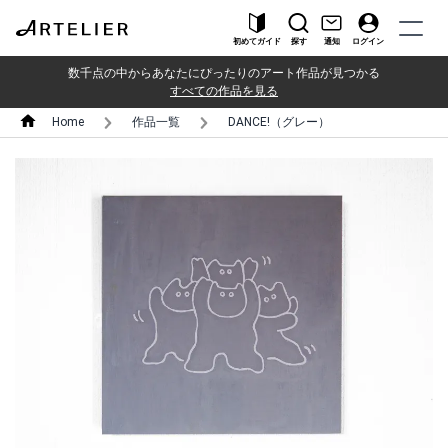
初めてガイド
探す
通知
ログイン
数千点の中からあなたにぴったりのアート作品が見つかる
すべての作品を見る
Home
作品一覧
DANCE!（グレー）