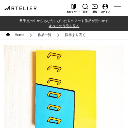
初めてガイド
探す
通知
ログイン
数千点の中からあなたにぴったりのアート作品が見つかる
すべての作品を見る
Home
作品一覧
限界より高く