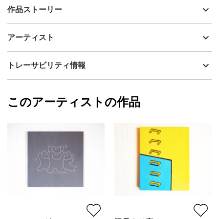
出品者
hazamachihiro
作品ストーリー
アーティスト
hazamachihiro
空に見つけたモクモクの白い雲。そこには、まあるい目が2つ。な
制作年
2025
アーティスト
んだか今年の干支にも見えてきた。いろんな見方が楽しい作品で
流通種別
プライマリー（新品）
す。コンパクトなサイズで手軽に飾ることが出来ます。
技法
アクリル
hazamachihiro
トレーサビリティ情報
サイズ
14cm(縦) x 18cm(横)
フォローする
額縁の有無
無し
2025/01/25
このアーティストの作品
カラー
ホワイト
hazamachihiro
青
プライマリー
ジャンル
動物・生き物
配送目安
二週間以内