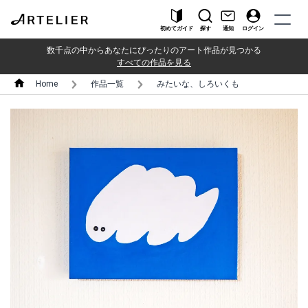
初めてガイド
探す
通知
ログイン
数千点の中からあなたにぴったりのアート作品が見つかる
すべての作品を見る
Home
作品一覧
みたいな、しろいくも