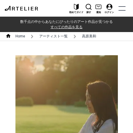
初めてガイド
探す
通知
ログイン
数千点の中からあなたにぴったりのアート作品が見つかる
すべての作品を見る
Home
アーティスト一覧
高原美和