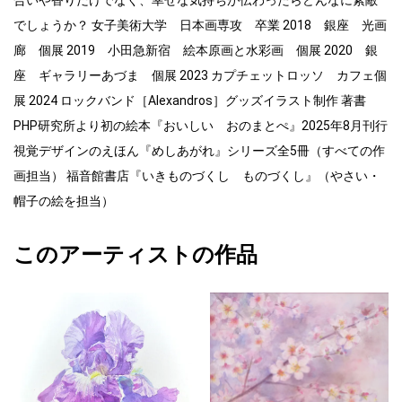
でしょうか？ 女子美術大学 日本画専攻 卒業 2018 銀座 光画
廊 個展 2019 小田急新宿 絵本原画と水彩画 個展 2020 銀
座 ギャラリーあづま 個展 2023 カプチェットロッソ カフェ個
展 2024 ロックバンド［Alexandros］グッズイラスト制作 著書
PHP研究所より初の絵本『おいしい おのまとぺ』2025年8月刊行
視覚デザインのえほん『めしあがれ』シリーズ全5冊（すべての作
画担当） 福音館書店『いきものづくし ものづくし』（やさい・
帽子の絵を担当）
このアーティストの作品