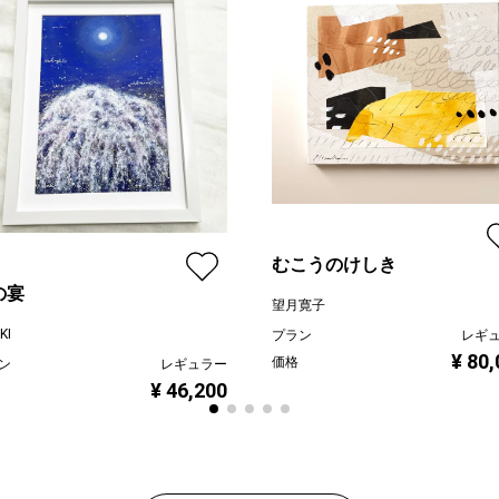
むこうのけしき
の宴
望月寛子
KI
プラン
レギ
¥ 80
価格
ン
レギュラー
¥ 46,200