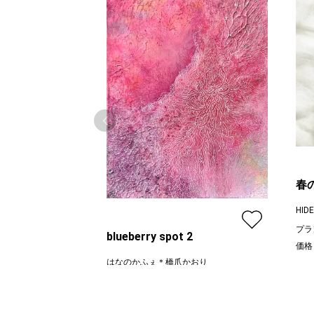
春
HIDE
プラ
blueberry spot 2
価格
はなのかふぇ＊橋爪かおり
プラン
レギュラー
¥ 30,000
価格