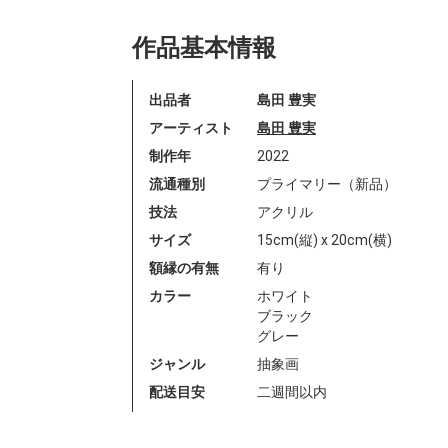
作品基本情報
出品者
島田 豊実
アーティスト
島田 豊実
制作年
2022
流通種別
プライマリー（新品）
技法
アクリル
サイズ
15cm(縦) x 20cm(横)
額縁の有無
有り
カラー
ホワイト
ブラック
グレー
ジャンル
抽象画
配送目安
二週間以内