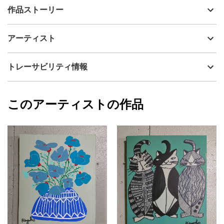
出品者
山口香代子
作品ストーリー
アーティスト
山口香代子
物語性に満ちた素晴らしい絵になったと思ってます。
制作年
2026
アーティスト
モノトーンの中に鮮烈な赤と青が映え、まるでおとぎ話や神話の
流通種別
プライマリー（新品）
ワンシーンを覗き見ているような感覚を抱かせる絵になったと思
ってます。
技法
アクリル
山口香代子
トレーサビリティ情報
サイズ
41cm(縦) x 31.8cm(横)
この絵の背景の黒はマジックで描いてます。
フォローする
額縁の有無
無し
2026/05/11
このアーティストの作品
カラー
赤
山口香代子
​自由な感覚でお楽しみいただければ嬉しいです。
ブラック
プライマリー
表面は味わいのある質感で、部分的に艶感があり、光の加減によ
グレー
って見え方が楽しめます。
ジャンル
抽象画
画面環境によっては、若干色味が異なる可能性がございますがご
了承くださいませ。
配送目安
二週間以内
直射日光があたらない場所に飾ることをおすすめします。