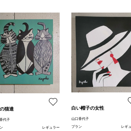
白い帽子の女性
匹の猫達
山口香代子
香代子
プラン
レギ
ン
レギュラー