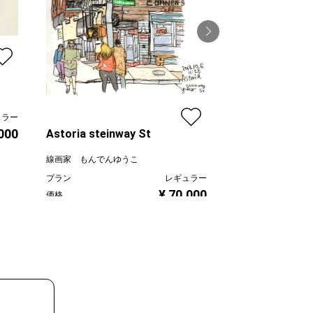
雲母
小村真紀
ュラー
プラン
,000
Astoria steinway St
価格
線画家 もんでんゆうこ
プラン
レギュラー
¥ 70,000
価格