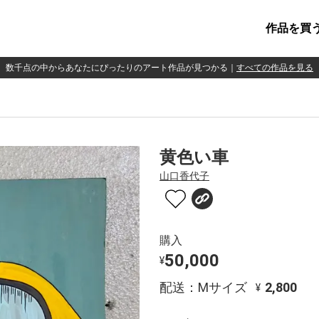
作品を買
数千点の中からあなたにぴったりのアート作品が見つかる
｜
すべての作品を見る
黄色い車
山口香代子
購入
50,000
¥
配送：Mサイズ
2,800
¥