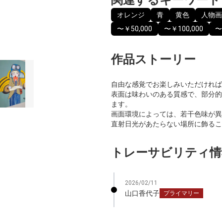
オレンジ
青
黄色
人物画
〜￥50,000
〜￥100,000
〜
作品ストーリー
自由な感覚でお楽しみいただければ
表面は味わいのある質感で、部分的
ます。
画面環境によっては、若干色味が異
直射日光があたらない場所に飾るこ
トレーサビリティ情
2026/02/11
山口香代子
プライマリー