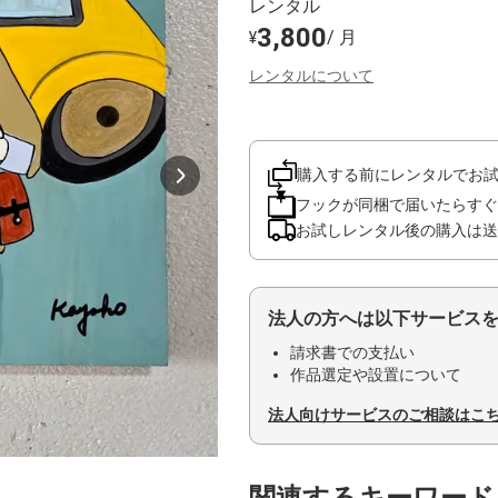
レンタル
3,800
/ 月
¥
レンタルについて
購入する前にレンタルでお
フックが同梱で届いたらすぐ
お試しレンタル後の購入は送
法人の方へは以下サービス
請求書での支払い
作品選定や設置について
法人向けサービスのご相談はこ
関連するキーワード