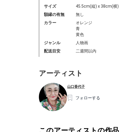
サイズ
45.5cm(縦) x 38cm(横)
額縁の有無
無し
カラー
オレンジ
青
黄色
ジャンル
人物画
配送目安
二週間以内
アーティスト
山口香代子
フォローする
このアーティストの作品