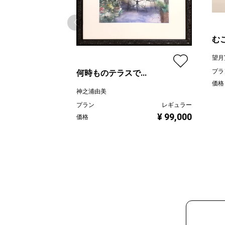
む
望月
プラ
何時ものテラスで...
価格
神之浦由美
プラン
レギュラー
¥ 99,000
価格