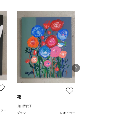
鳳凰
山口香代子
花
プラン
価格
山口香代子
ュラー
プラン
レギュラー