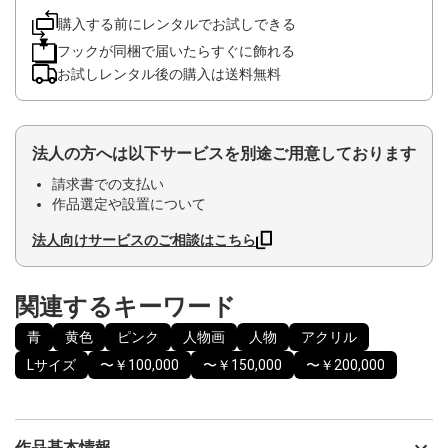
購入する前にレンタルでお試しできる
フックが同梱で届いたらすぐに飾れる
お試しレンタル後の購入は送料無料
法人の方へは以下サービスを別途ご用意しております
請求書での支払い
作品選定や設置について
法人向けサービスのご相談はこちら
関連するキーワード
青
黄色
ピンク
人物画
人物
アクリル
Lサイズ
〜￥100,000
〜￥150,000
〜￥200,000
作品基本情報