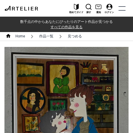
初めてガイド
探す
通知
ログイン
数千点の中からあなたにぴったりのアート作品が見つかる
すべての作品を見る
Home
作品一覧
見つめる