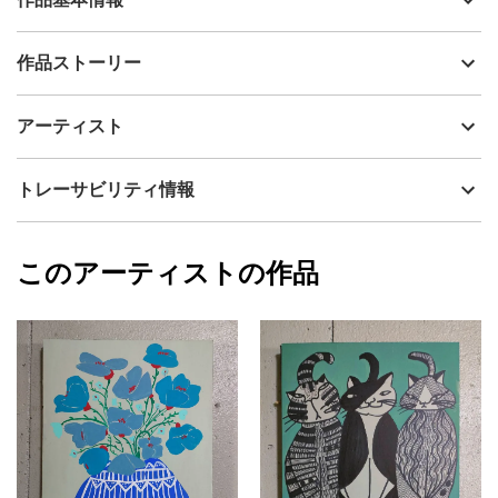
出品者
山口香代子
作品ストーリー
アーティスト
山口香代子
自由な感覚でお楽しみいただければ嬉しいです。
制作年
2025
アーティスト
表面は味わいのある質感で、部分的に艶感があり、光の加減によ
流通種別
プライマリー（新品）
って見え方が楽しめます。
画面環境によっては、若干色味が異なる可能性がございますがご
技法
アクリル
山口香代子
トレーサビリティ情報
了承くださいませ。
サイズ
59.7cm(縦) x 42cm(横)
直射日光があたらない場所に飾ることをおすすめします。
フォローする
額縁の有無
有り
2025/10/29
このアーティストの作品
カラー
青
山口香代子
黄色
プライマリー
ピンク
ジャンル
人物画
配送目安
二週間以内