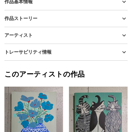
作品基本情報
出品者
山口香代子
作品ストーリー
アーティスト
山口香代子
自由な感覚でお楽しみいただければ嬉しいです。
制作年
2025
アーティスト
表面は味わいのある質感で、部分的に艶感があり、光の加減によ
流通種別
プライマリー（新品）
って見え方が楽しめます。
画面環境によっては、若干色味が異なる可能性がございますがご
技法
アクリル
山口香代子
トレーサビリティ情報
了承くださいませ。
サイズ
45.5cm(縦) x 38cm(横)
直射日光があたらない場所に飾ることをおすすめします。
フォローする
額縁の有無
無し
2025/08/22
このアーティストの作品
カラー
青
山口香代子
グレー
プライマリー
ピンク
ジャンル
人物画
配送目安
二週間以内