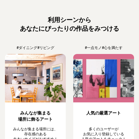
利用シーンから
あなたにぴったりの作品をみつける
#ダイニング
#リビング
#一点モノ
#心を満たす
みんなが集まる
人気の厳選アート
場所に飾るアート
みんなが集まる場所には、
多くのユーザーが
存在感のある
お気に入り登録している