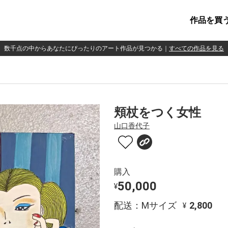
作品を買
数千点の中からあなたにぴったりのアート作品が見つかる
｜
すべての作品を見る
頬杖をつく女性
山口香代子
購入
50,000
¥
配送：Mサイズ
2,800
¥