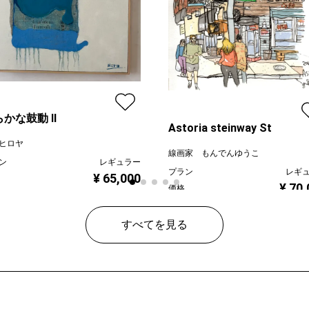
らかな鼓動 Ⅱ
Astoria steinway St
ヒロヤ
線画家 もんでんゆうこ
ン
レギュラー
プラン
レギ
¥ 65,000
¥ 70
価格
すべてを見る