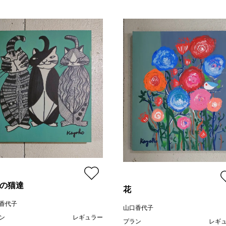
匹の猫達
花
香代子
山口香代子
ン
レギュラー
プラン
レギ