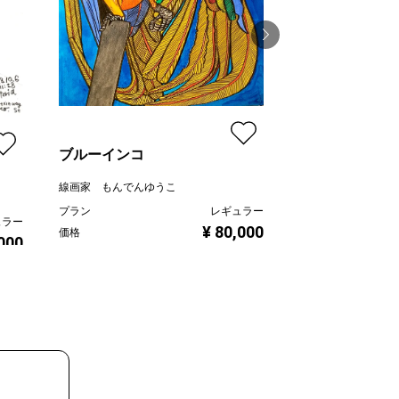
F0-2022-MT-0
吉田絵美
プラン
ブルーインコ
価格
線画家 もんでんゆうこ
プラン
レギュラー
ュラー
¥ 80,000
価格
,000