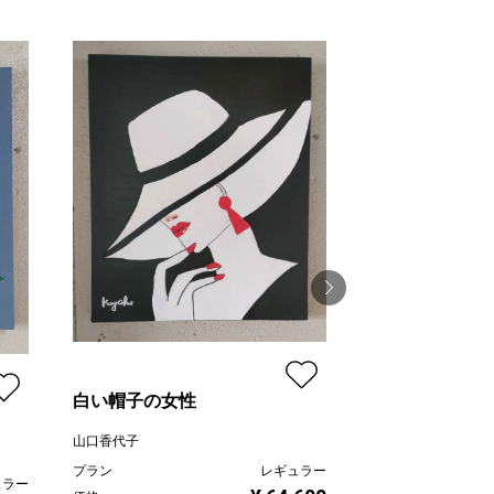
鳳凰
山口香代子
白い帽子の女性
プラン
山口香代子
価格
プラン
レギュラー
ュラー