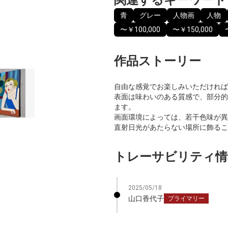
青
グレー
人物画
人物
〜￥100,000
〜￥150,000
作品ストーリー
自由な感覚でお楽しみいただければ
表面は味わいのある質感で、部分的
ます。
画面環境によっては、若干色味が異
直射日光があたらない場所に飾るこ
トレーサビリティ情
2025/05/18
山口香代子
プライマリー