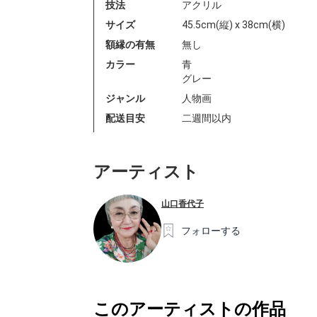
技法
アクリル
サイズ
45.5cm(縦) x 38cm(横)
額縁の有無
無し
カラー
青
グレー
ジャンル
人物画
配送目安
二週間以内
アーティスト
山口香代子
フォローする
このアーティストの作品