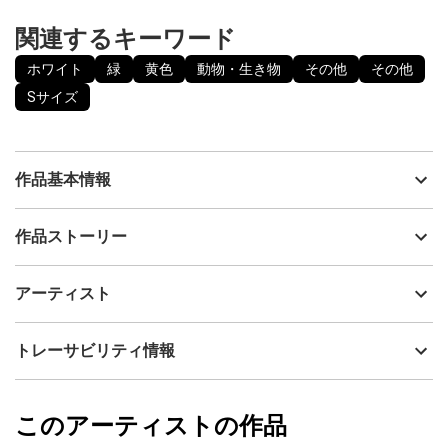
関連するキーワード
ホワイト
緑
黄色
動物・生き物
その他
その他
Sサイズ
作品基本情報
出品者
陸野真望
作品ストーリー
アーティスト
陸野真望
当作品サイズ規格：F3号(273mm×220mm)
制作年
2023
アーティスト
流通種別
プライマリー（新品）
涼しさを増す空気と、風に揺れるイチョウの葉を見て季節の移ろ
いを感じました。
技法
その他
陸野真望
トレーサビリティ情報
サイズ
22cm(縦) x 27.3cm(横)
フォローする
額縁の有無
無し
2025/01/22
このアーティストの作品
カラー
ホワイト
陸野真望
緑