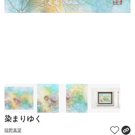
染まりゆく
陸野真望