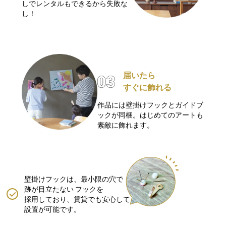
しでレンタルもできるから失敗な
し！
届いたら
すぐに飾れる
作品には壁掛けフックとガイドブ
ックが同梱。はじめてのアートも
素敵に飾れます。
壁掛けフックは、最小限の穴で
跡が目立たない
フックを
採用しており、賃貸でも安心して
設置が可能です。