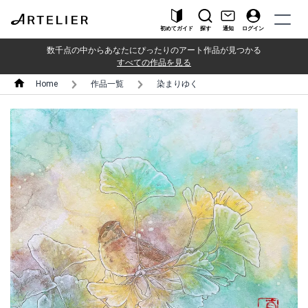
初めてガイド
探す
通知
ログイン
数千点の中からあなたにぴったりのアート作品が見つかる
すべての作品を見る
Home
作品一覧
染まりゆく