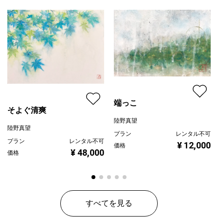
プライマリー
黄色
ジャンル
動物・生き物
配送目安
二週間以内
端っこ
そよぐ清爽
陸野真望
陸野真望
プラン
レンタル不可
プラン
レンタル不可
¥ 12,000
価格
¥ 48,000
価格
すべてを見る