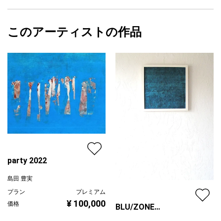
サイズ
18cm(縦) x 18cm(横)
フォローする
額縁の有無
有り
2023/02/09
このアーティストの作品
カラー
ホワイト
島田 豊実
ブラック
プライマリー
グレー
ジャンル
抽象画
配送目安
二週間以内
party 2022
島田 豊実
プラン
プレミアム
¥ 100,000
価格
BLU/ZONE
2023/02/11/a