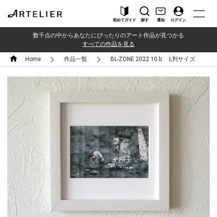
初めてガイド
探す
通知
ログイン
数千点の中からあなたにぴったりのアート作品が見つかる
すべての作品を見る
Home
作品一覧
BL-ZONE 2022 10 b L判サイズ