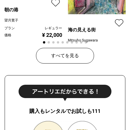
朝の港
望月寛子
プラン
レギュラー
海の見える街
¥ 22,000
価格
Mitsuho Sugawara
プラン
レギュラー
¥ 55,000
すべてを見る
価格
購入もレンタルでお試しも111