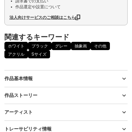
請求書での支払い
作品選定や設置について
法人向けサービスのご相談はこちら
関連するキーワード
ホワイト
ブラック
グレー
抽象画
その他
アクリル
Sサイズ
作品基本情報
出品者
島田 豊実
作品ストーリー
アーティスト
島田 豊実
今年も世界で多くの災害がありました。 ただ、ただ祈りを込めて
制作年
2022
アーティスト
制作致しました。
流通種別
プライマリー（新品）
技法
アクリル
島田 豊実
トレーサビリティ情報