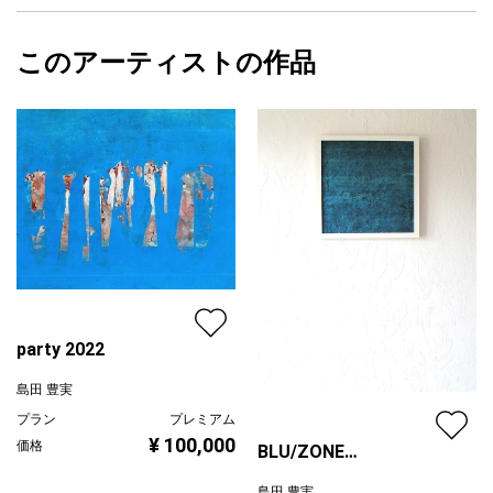
フォローする
額縁の有無
有り
2023/01/25
このアーティストの作品
カラー
ホワイト
島田 豊実
ブラック
プライマリー
グレー
ジャンル
抽象画
配送目安
二週間以内
party 2022
島田 豊実
プラン
プレミアム
¥ 100,000
価格
BLU/ZONE
2023/02/11/a
島田 豊実