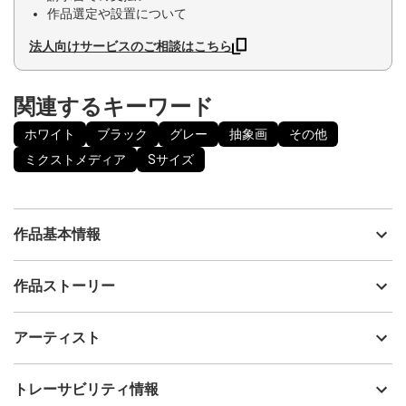
作品選定や設置について
法人向けサービスのご相談はこちら
関連するキーワード
ホワイト
ブラック
グレー
抽象画
その他
ミクストメディア
Sサイズ
作品基本情報
出品者
島田 豊実
作品ストーリー
アーティスト
島田 豊実
雪をイメージ致しまし
制作年
2023
アーティスト
た。 プロフィールの
流通種別
プライマリー（新品）
【注意】を確認願います。
技法
ミクストメディア
島田 豊実
トレーサビリティ情報
サイズ
18cm(縦) x 13cm(横)