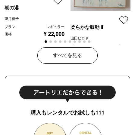
朝の港
望月寛子
柔らかな鼓動 Ⅱ
プラン
レギュラー
¥ 22,000
価格
山田ヒロヤ
プラン
レギュラー
¥ 65,000
価格
すべてを見る
購入もレンタルでお試しも111