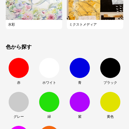
水彩
ミクストメディア
色から探す
赤
ホワイト
青
ブラック
グレー
緑
紫
黄色