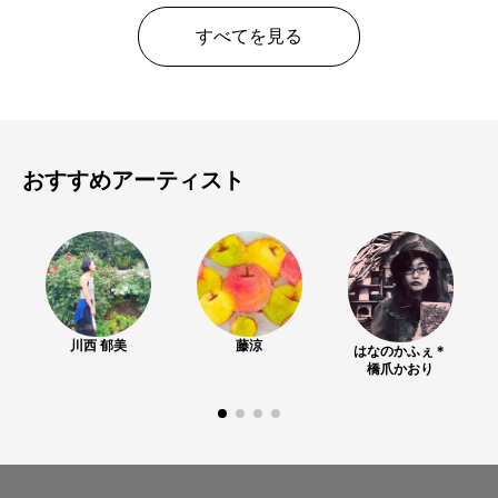
¥ 80,000
価格
すべてを見る
おすすめアーティスト
川西 郁美
藤涼
はなのかふぇ＊
橋爪かおり