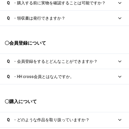
Q
・購入する前に実物を確認することは可能ですか？
臭い、湿気や乾燥、高温や低温、急激な温度変化、不安
出品
定、動物や子供が届く
A
Q
・自身の手元にない作品を出品すること
・領収書は発行できますか？
・自身に所有権のない作品を出品すること
※アーティストでないユーザーが退会した場合、取引記録で
3.壁へのフックの取り付け
A
は「退会済みのユーザー」と表示されます。
・販売・貸出を目的としない出品行為
石膏ボードの壁など、フックのピンが刺さって、耐荷重が充
・不適切な理由による販売・レンタル成立後のキャンセル行
分にある壁を選定しましょう。
〇会員登録について
為
・虚偽、または誤った情報を記載すること
4.写真撮影
・販売実績と大きく乖離した金額を設定すること
Q
・会員登録をするとどんなことができますか？
・自身に使用する権利のない画像や文章などを使用すること
飾ったところを写真撮影して、SNSなどで友達にシェアして
A
みましょう。 「#アートリエ」または「#ARTELIRE」のタグ
Q
・HH cross会員とはなんですか。
をつけて投稿していただければ、 アートリエの公式SNSなど
その他
A
でご紹介させていただく場合があります。
・外部サービスや連絡手段などに誘導する行為
レンタル中の補償には、以下の条件を必ず守りましょう。
・利用規約の精神に照らして不適切な行為
〇購入について
こちら
・本ウェブサイトをご利用する上で注意に反する行為
・壁掛けには同梱しているフックを利用してください。
・本ウェブサイトに関連するシステムやソフトウェアに悪影
・「壁にフックを取り付けた所」と「絵画の設置状況(周辺
響を及ぼす行為
Q
・どのような作品を取り扱っていますか？
の様子も)」が分かる写真を撮影して保存してください。
・その他、不適切と判断される行為
A