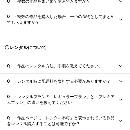
Q
・複数の作品をまとめて購入できますか？
A
Q
・複数の作品を購入した場合、一つの荷物としてまとめ
てもらえますか？
A
〇レンタルについて
Q
・作品のレンタル方法、手順を教えてください。
A
Q
・レンタル時に配送料を負担する必要がありますか？
A
Q
・レンタルプランの「レギュラープラン」と「プレミア
ムプラン」の違いを教えてください
A
Q
・作品ページに「レンタル不可」と表示されている作品
をレンタル購入することは可能ですか？