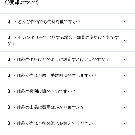
〇売却について
Q
・どんな作品でも売却可能ですか？
A
Q
・セカンダリーで出品する場合、額装の変更は可能です
か？
A
Q
・作品の価格はどのように設定すればいいですか？
A
Q
・作品が売れた際、手数料は発生しますか？
A
Q
・作品の権利は誰のものですか？
A
Q
・作品の出品に費用はかかりますか？
A
Q
・作品が売れた後の流れを教えてください。
A