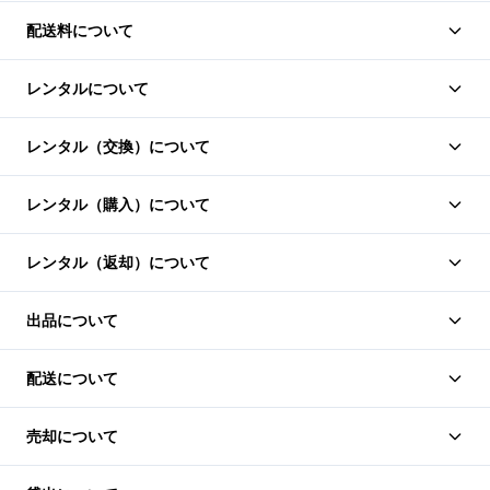
購入の流れ
配送料について
1.気になる作品を探す
購入作品の配送料（購入者負担）は、作品ページでご確認いた
作品を一覧で探したり、検索したりして、気になる作品を
だけます。 作品の大きさに合わせて、以下のいずれかとなり
レンタルについて
ます。
「いいね！」してみましょう。
プラン
レンタル（交換）について
※
「いいね！」や購入には会員登録が必要です。
・2つの月額プランをご用意しています。
・1作品1ヵ月を超えてレンタルすると、同じプランに属する
レギュラープラン:3,800円(税込)/月
レンタル（購入）について
別の作品との交換が可能です。
2.気に入った作品を購入する
プレミアムプラン:5,700円(税込)/月
・作品ページに販売価格が表示されているレンタル作品は、
作品ページの「購入する」ボタンを押して、決済手続きをし
・作品がレンタルユーザーに届いた日を起点に、1か月ごと
レンタル（返却）について
いつでも購入可能です。ただし、既に課金日が到来し、支払
・交換手順
ましょう。
に課金日が到来し、自動で決済手続きが行われます（1か月
い手続きに入ったレンタル料は返金されません。
・レンタル作品のご返却(解約)は、いつでも可能です。ただ
マイページ＞レンタル中＞作品ページ＞交換する
分を前払形式で課金します。）。
出品について
※
支払いはクレジットカード決済のみ対応しております。
し、既に課金日が到来し、支払い手続きに入ったレンタル料
交換後の作品が到着したら、前の作品を返還してください。
は返金されません。
返還は同梱のガイドに沿って、交換後の作品が到着した日を
・購入手順
アートリエで作品を購入したユーザーは、 その作品を、セカ
※
レンタル手続き時に決済手続きを行っていただきますが、課金のサ
※
作品をお届けする際の配送料は、購入者に負担いただきます。
配送について
含む5日以内に発送してください。
ンダリー（二次流通作品）として アートリエに出品すること
イクルは作品がレンタルユーザーに届いた日から始まります。
マイページ＞レンタル中＞作品ページ＞購入する
ができます。
（例）1/1にレンタル手続き（決済手続き）→1/10に作品が届いた
・返却手順
出品した作品が購入又はレンタルされたら、 アートリエで販
3.購入手続き完了
売却について
場合、次回の決済手続きは2/10に行われます。
・作品を交換する際、レンタルユーザーには配送料は発生し
売する専用ボックス（梱包資材）をお買い求めください。 そ
※
マイページ＞レンタル中＞作品ページ＞返却する 同梱のガイ
レンタル作品の購入には、配送料その他の手数料はかかりません。
決済手続きが完了したら、購入完了メールが届きます。作品
ません。
ちらに梱包し、指定の配送業者（ヤマト運輸）から匿名配送
ドに沿って返却してください。
出品手順
・出品者から作品をお届けする際、レンタルユーザーには
価格の設定
が届くのをお待ちください。