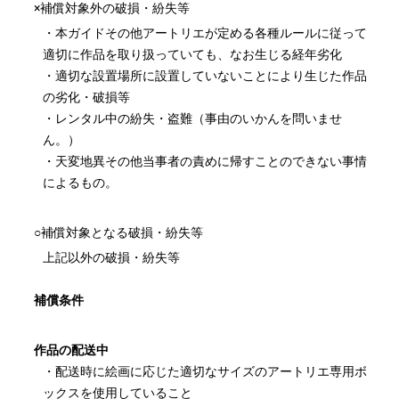
×補償対象外の破損・紛失等
意ください。
間で取引に対する評価を行うことも可能です。
適切に梱包・発送してください。
4.売上金を獲得！
・本ガイドその他アートリエが定める各種ルールに従って
配送についてはこちら
※
専用ボックスをご購入後は、使用しなかった場合、サイズの誤り等
配送完了後、事務局が取引に問題がないことを確認して、
適切に作品を取り扱っていても、なお生じる経年劣化
を理由とした返金はいたしませんので、あらかじめご了承くださ
い。 配送中の補償については、絵画のあんしん補償サービスをご覧
取引完了を承認した後、売買代金が反映されます。
・適切な設置場所に設置していないことにより生じた作品
※
梱包時に、
必ず写真を撮影・保存
してください。
ください。
出金についてはこちら
の劣化・破損等
あんしん補償サービス
を利用するときに必要です。
・レンタル中の紛失・盗難（事由のいかんを問いませ
※
売上金の反映は、マイページで確認可能です。
ん。）
3.作品の配送完了!
・天変地異その他当事者の責めに帰すことのできない事情
レンタルユーザーに作品が届けば、受取完了メールとサイ
によるもの。
ト上のメッセージで通知されます。
○補償対象となる破損・紛失等
※
アーティストではない出品者との取引では、返却完了後にユーザー
間で取引に対する評価を行うことも可能です。
上記以外の破損・紛失等
4.収益金を獲得!
補償条件
配送完了した日を起点に、レンタル月数に応じて毎月収益
金が反映されます。
作品の配送中
出金についてはこちら
・配送時に絵画に応じた適切なサイズのアートリエ専用ボ
ックスを使用していること
※
収益金の反映はマイページで確認可能です。