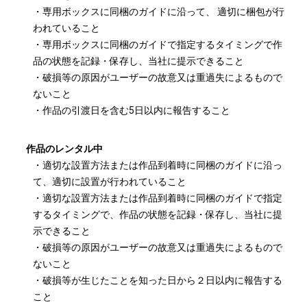
・専用ボックスに同梱のガイドに沿って、 適切に梱包が行
われていること
・専用ボックスに同梱のガイドで指定するタイミングで作
品の状態を記録・保存し、当社に提示できること
・破損等の原因がユーザーの故意又は重過失によるもので
ないこと
・作品の引渡日を含む5日以内に報告すること
作品のレンタル中
・適切な設置方法または作品到着時に同梱のガイドに沿っ
て、適切に設置が行われていること
・適切な設置方法または作品到着時に同梱のガイドで指定
するタイミングで、作品の状態を記録・保存し、当社に提
示できること
・破損等の原因がユーザーの故意又は重過失によるもので
ないこと
・破損等が生じたことを知った日から２日以内に報告する
こと