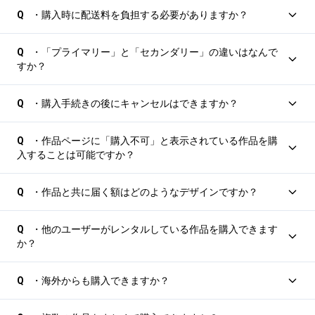
※
作品の飾る場所を変えたときも同様です。
Q
・購入時に配送料を負担する必要がありますか？
A
撮影した写真はあんしん補償サービスを利用するときに必要で
Q
・「プライマリー」と「セカンダリー」の違いはなんで
す。
すか？
A
Q
・購入手続きの後にキャンセルはできますか？
A
Q
・作品ページに「購入不可」と表示されている作品を購
入することは可能ですか？
A
※アーティストでないユーザーが退会した場合、取引記録では
Q
・作品と共に届く額はどのようなデザインですか？
「退会済みのユーザー」と表示されます。
A
Q
・他のユーザーがレンタルしている作品を購入できます
か？
A
Q
・海外からも購入できますか？
A