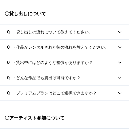
〇貸し出しについて
専用ボックスの購入はこちら
Q
・貸し出しの流れについて教えてください。
A
Q
・作品がレンタルされた後の流れを教えてください。
A
Q
・貸出中にはどのような補償がありますか？
A
こちら
Q
・どんな作品でも貸出は可能ですか？
専用ボックスの購入はこちら
A
Q
・プレミアムプランはどこで選択できますか？
A
〇アーティスト参加について