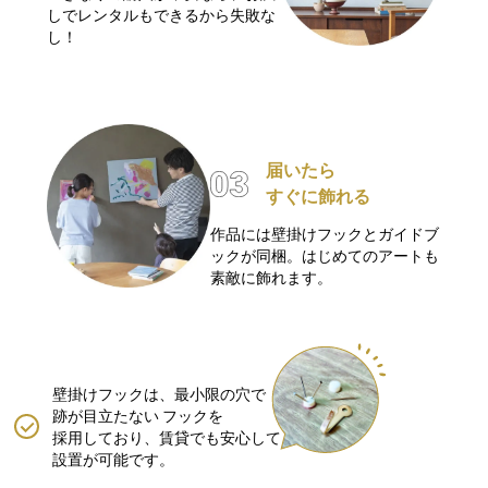
しでレンタルもできるから失敗な
し！
届いたら
すぐに飾れる
作品には壁掛けフックとガイドブ
ックが同梱。はじめてのアートも
素敵に飾れます。
壁掛けフックは、最小限の穴で
跡が目立たない
フックを
採用しており、賃貸でも安心して
設置が可能です。