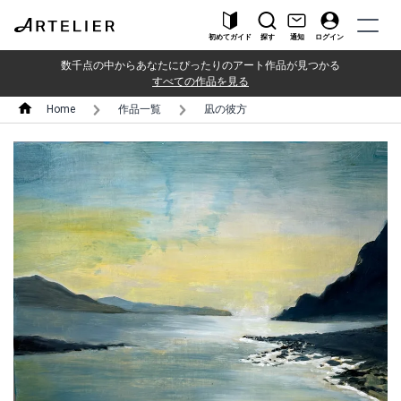
初めてガイド
探す
通知
ログイン
数千点の中からあなたにぴったりのアート作品が見つかる
すべての作品を見る
Home
作品一覧
凪の彼方