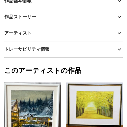
作品基本情報
出品者
MOTOKO UEDA 上田 素子
作品ストーリー
アーティスト
MOTOKO UEDA 上田 素子
静かな入り江を包み込む柔らかな光が、水面に穏やかな輝きを映
制作年
2021
アーティスト
し出す風景を描きました。深い岩影と淡く広がる空の対比が、自
流通種別
プライマリー（新品）
然の静けさと一日の始まりを感じさせます。心を落ち着かせなが
ら、光がもたらす希望と安らぎを表現した作品です。
技法
油彩
MOTOKO UEDA 上田 素子
トレーサビリティ情報
サイズ
38cm(縦) x 45.5cm(横)
フォローする
額縁の有無
無し
2026/07/01
このアーティストの作品
カラー
ホワイト
MOTOKO UEDA 上田 素子
青
プライマリー
黄色
ジャンル
風景画
配送目安
二週間以内