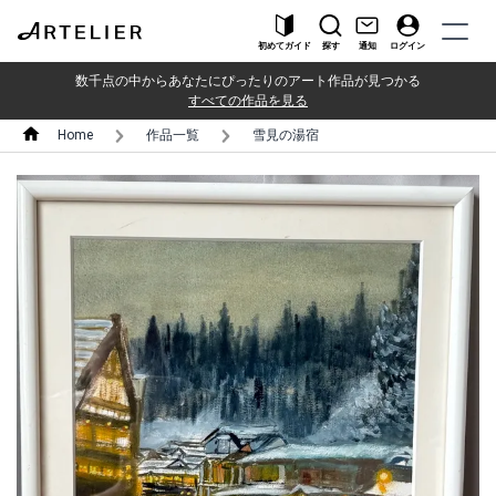
初めてガイド
探す
通知
ログイン
数千点の中からあなたにぴったりのアート作品が見つかる
すべての作品を見る
Home
作品一覧
雪見の湯宿