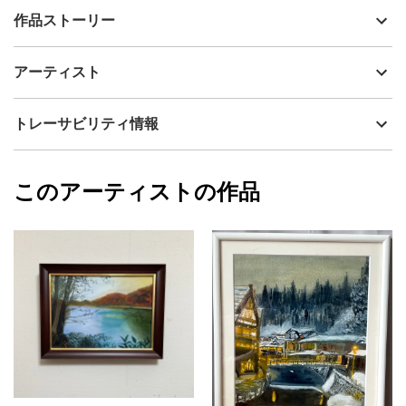
出品者
MOTOKO UEDA 上田 素子
作品ストーリー
アーティスト
MOTOKO UEDA 上田 素子
雪深い温泉街の夕暮れを描いた作品です。静かに流れる川を挟
制作年
2021
アーティスト
み、湯宿の窓からこぼれる温かな灯りが白銀の世界を優しく照ら
流通種別
プライマリー（新品）
しています。
技法
油彩
MOTOKO UEDA 上田 素子
トレーサビリティ情報
サイズ
45cm(縦) x 36cm(横)
フォローする
額縁の有無
有り
2026/06/25
このアーティストの作品
カラー
ホワイト
MOTOKO UEDA 上田 素子
青
プライマリー
グレー
ジャンル
風景画
配送目安
二週間以内