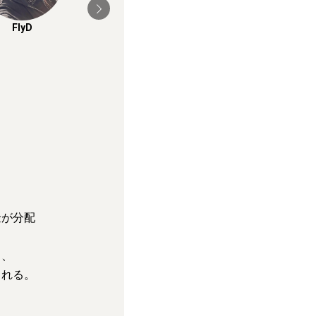
FlyD
川西 郁美
&lemon
金が分配
り、
まれる。