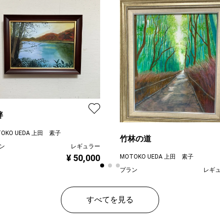
畔
TOKO UEDA 上田 素子
竹林の道
ン
レギュラー
¥ 50,000
MOTOKO UEDA 上田 素子
プラン
レギ
¥ 64
価格
すべてを見る