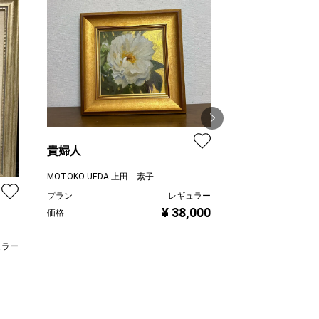
貴婦人
牡丹の華
MOTOKO UEDA 上田 素子
プラン
レギュラー
MOTOKO UEDA 
¥ 38,000
価格
プラン
価格
ュラー
,000