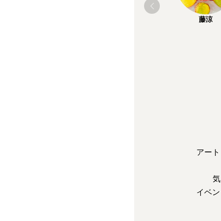
藤涼
アート
気
イベン