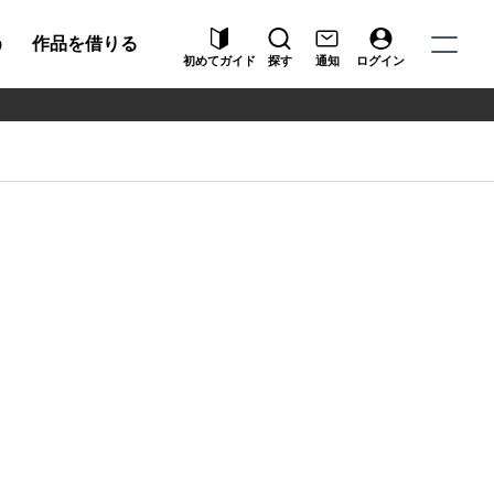
う
作品を借りる
初めてガイド
探す
通知
ログイン