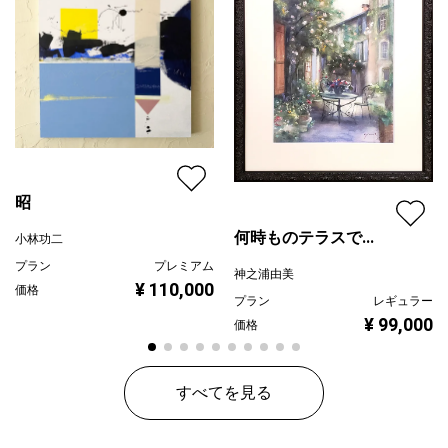
昭
何時ものテラスで...
小林功二
プラン
プレミアム
神之浦由美
¥ 110,000
価格
プラン
レギュラー
¥ 99,000
価格
すべてを見る