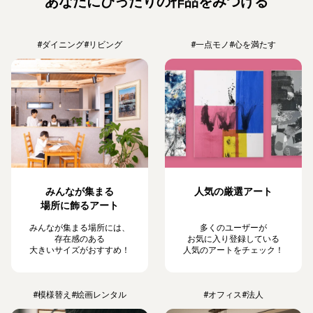
あなたにぴったりの作品をみつける
#ダイニング
#リビング
#一点モノ
#心を満たす
みんなが集まる
人気の厳選アート
場所に飾るアート
みんなが集まる場所には、
多くのユーザーが
存在感のある
お気に入り登録している
大きいサイズがおすすめ！
人気のアートをチェック！
#模様替え
#絵画レンタル
#オフィス
#法人