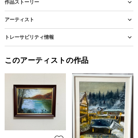
作品ストーリー
アーティスト
MOTOKO UEDA 上田 素子
黄金色に染まり始めた田畑の向こうに、静かに佇む合掌造りの
制作年
2021
アーティスト
家々。山々をやさしく照らす秋の陽光が、長い年月を重ねてきた
流通種別
プライマリー（新品）
集落の温もりと、受け継がれてきた暮らしの息づかいを包み込ん
でいます。
技法
油彩
MOTOKO UEDA 上田 素子
トレーサビリティ情報
サイズ
32cm(縦) x 41cm(横)
フォローする
額縁の有無
無し
2026/06/29
このアーティストの作品
カラー
ホワイト
MOTOKO UEDA 上田 素子
緑
プライマリー
黄色
ジャンル
風景画
配送目安
二週間以内