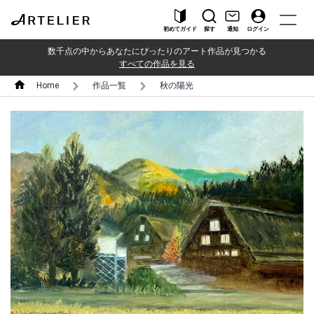
初めてガイド
探す
通知
ログイン
数千点の中からあなたにぴったりのアート作品が見つかる
すべての作品を見る
Home
作品一覧
秋の陽光