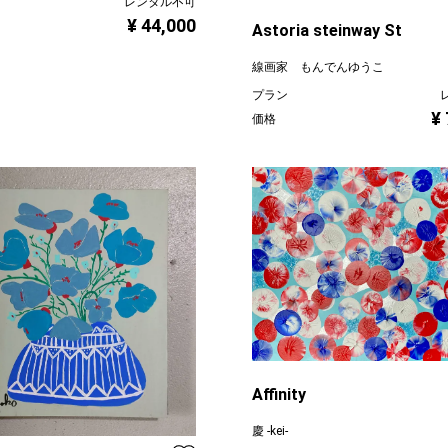
レンタル不可
¥ 44,000
Astoria steinway St
線画家 もんでんゆうこ
プラン
¥
価格
Affinity
慶 -kei-