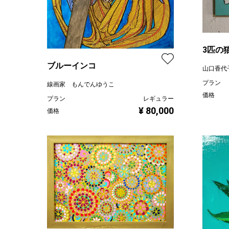
3匹の
ブルーインコ
山口香代
プラン
線画家 もんでんゆうこ
価格
プラン
レギュラー
¥ 80,000
価格