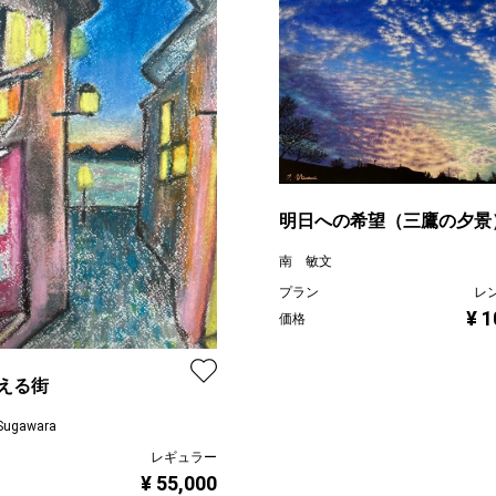
明日への希望（三鷹の夕景
南 敏文
プラン
レ
¥ 1
価格
える街
Sugawara
レギュラー
¥ 55,000