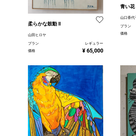
青い花
山口香代
柔らかな鼓動 Ⅱ
プラン
価格
山田ヒロヤ
プラン
レギュラー
¥ 65,000
価格