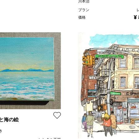
川本治
プラン
¥
価格
と海の絵
き