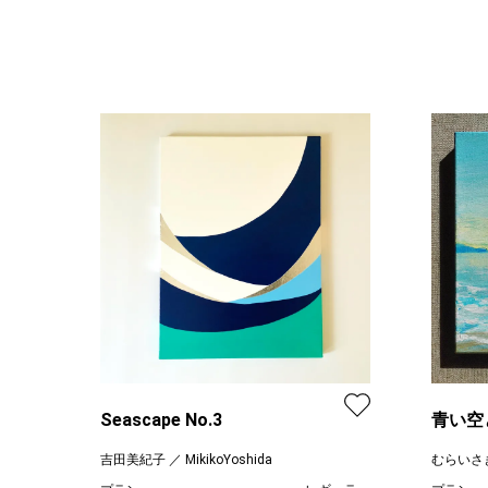
Seascape No.3
青い空
吉田美紀子 ／ MikikoYoshida
むらいさ