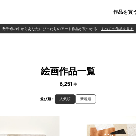
作品を買
数千点の中からあなたにぴったりのアート作品が見つかる
｜
すべての作品を見る
絵画作品一覧
6,251
件
並び順：
人気順
新着順