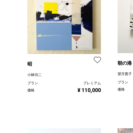
朝の港
昭
望月寛子
小林功二
プラン
プラン
プレミアム
¥ 110,000
価格
価格