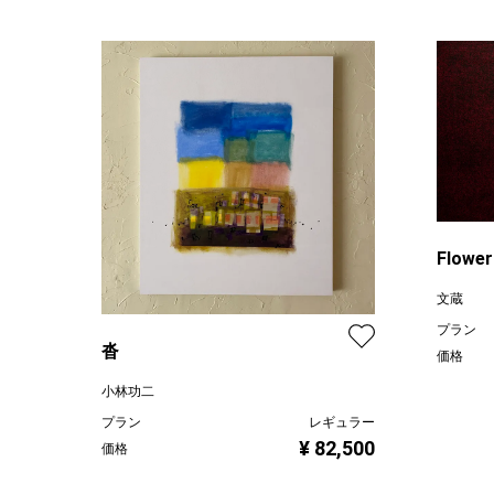
Flower
文蔵
プラン
沓
価格
小林功二
プラン
レギュラー
¥ 82,500
価格