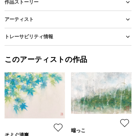
作品ストーリー
アーティスト
陸野真望
当作品サイズ規格：M4号（333mm×190mm）
制作年
2021
アーティスト
秋映やシナノスイート、どれも美味しいです。
流通種別
プライマリー（新品）
【作品について】
技法
その他
陸野真望
トレーサビリティ情報
作品は一点ものです。
サイズ
19cm(縦) x 33.3cm(横)
ご覧いただいている端末により、画像と実物では色味が異なる場
フォローする
合があります。
額縁の有無
無し
2026/06/08
このアーティストの作品
カラー
赤
陸野真望
ホワイト
プライマリー
緑
ジャンル
日本画
配送目安
二週間以内
端っこ
そよぐ清爽