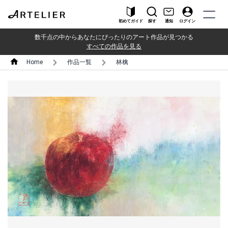
初めてガイド
探す
通知
ログイン
数千点の中からあなたにぴったりのアート作品が見つかる
すべての作品を見る
Home
作品一覧
林檎