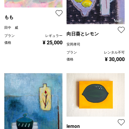
もも
田中 威
向日葵とレモン
プラン
レギュラー
¥ 25,000
価格
安岡孝司
プラン
レンタル不可
¥ 30,000
価格
lemon