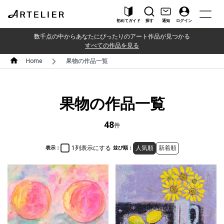
初めてガイド
探す
通知
ログイン
数千点の中からあなたにぴったりのアート作品が見つかる
すべての作品を見る
Home
果物の作品一覧
果物の作品一覧
48
件
1列表示にする
人気順
新着順
表示：
並び順：