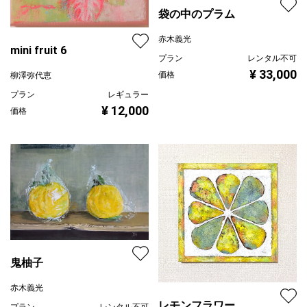
袋の中のプラム
赤木義光
mini fruit 6
プラン
レンタル不可
¥ 33,000
価格
柳澤弥代恵
プラン
レギュラー
¥ 12,000
価格
鬼柚子
赤木義光
レモンフラワー
プラン
レンタル不可