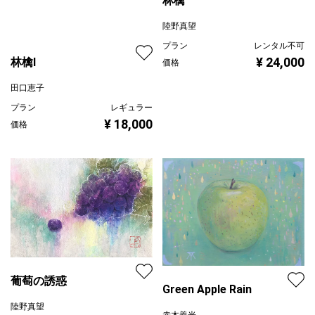
林檎
陸野真望
林檎Ⅰ
プラン
レンタル不可
田口恵子
¥ 24,000
価格
プラン
レギュラー
¥ 18,000
価格
葡萄の誘惑
Green Apple Rain
陸野真望
赤木義光
プラン
レンタル不可
プラン
レンタル不可
¥ 13,000
価格