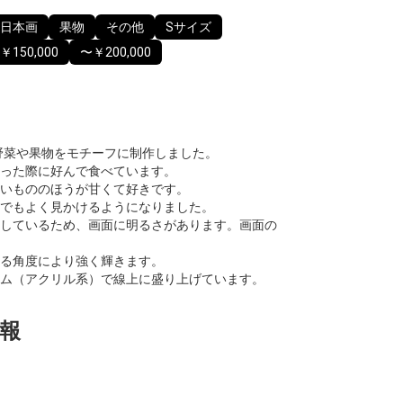
日本画
果物
その他
Sサイズ
￥150,000
〜￥200,000
た野菜や果物をモチーフに制作しました。
った際に好んで食べています。
いもののほうが甘くて好きです。
でもよく見かけるようになりました。
しているため、画面に明るさがあります。画面の
る角度により強く輝きます。
ム（アクリル系）で線上に盛り上げています。
報