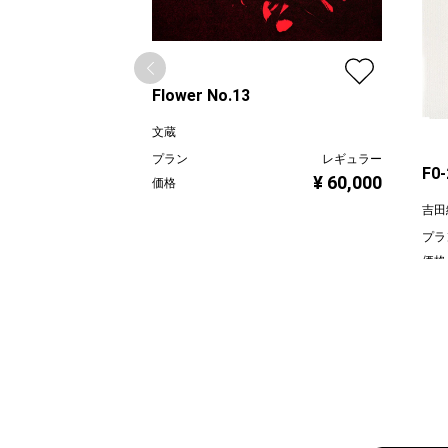
Flower No.13
文蔵
プラン
レギュラー
F0
¥ 60,000
価格
吉田
プラ
価格