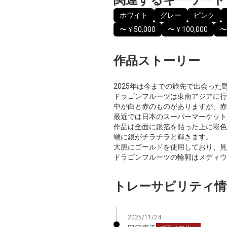
ホワイト
グレー
ピンク
〜￥50,000
〜￥100,000
〜
作品ストーリー
2025年は今までの旅先で出会っ
ドラゴンフルーツは東南アジアに行
中が白と赤のものがありますが、赤
最近では日本のスーパーマーケット
作品は全面に銀箔を貼った上に彩色
端に銀がチラチラと輝きます。
大胆にゴールドを使用しており、見
ドラゴンフルーツの輪郭はメディウ
トレーサビリティ情
2025/11/24