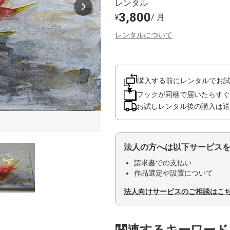
レンタル
3,800
/ 月
¥
レンタルについて
購入する前にレンタルでお
フックが同梱で届いたらすぐ
お試しレンタル後の購入は送
法人の方へは以下サービス
請求書での支払い
作品選定や設置について
法人向けサービスのご相談はこ
関連するキーワード