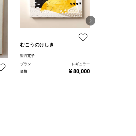
むこうのけしき
Astoria steinw
望月寛子
線画家 もんでんゆ
プラン
レギュラー
¥ 80,000
価格
プラン
価格
ュラー
,000