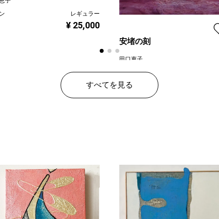
恵子
ン
レギュラー
¥ 25,000
安堵の刻
田口恵子
プラン
レギ
¥ 95
すべてを見る
価格