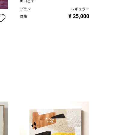
田口恵子
プラン
レギュラー
３月・桃
¥ 25,000
価格
田口恵子
プラン
価格
ュラー
,000