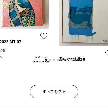
-2022-MT-07
絵美
ン
レギュラー
柔らかな鼓動 Ⅱ
¥ 24,200
山田ヒロヤ
プラン
レギ
¥ 65
価格
すべてを見る