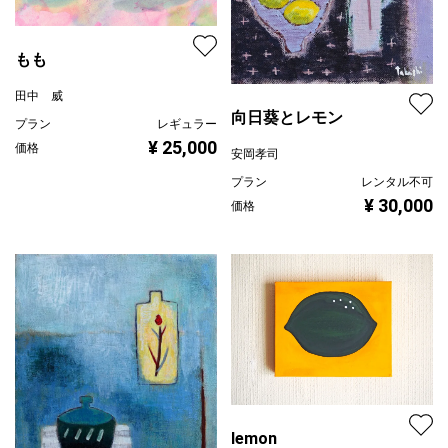
もも
田中 威
向日葵とレモン
プラン
レギュラー
¥ 25,000
価格
安岡孝司
プラン
レンタル不可
¥ 30,000
価格
lemon