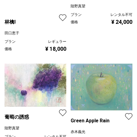
林檎
陸野真望
林檎Ⅰ
プラン
レンタル不可
田口恵子
¥ 24,000
価格
プラン
レギュラー
¥ 18,000
価格
葡萄の誘惑
Green Apple Rain
陸野真望
赤木義光
プラン
レンタル不可
プラン
レンタル不可
¥ 13,000
価格