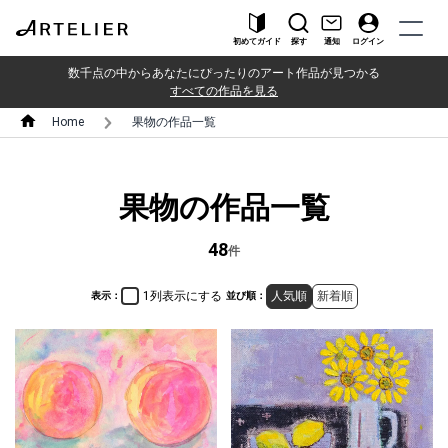
初めてガイド
探す
通知
ログイン
数千点の中からあなたにぴったりのアート作品が見つかる
すべての作品を見る
Home
果物の作品一覧
果物の作品一覧
48
件
1列表示にする
人気順
新着順
表示：
並び順：