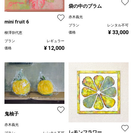
袋の中のプラム
赤木義光
mini fruit 6
プラン
レンタル不可
¥ 33,000
価格
柳澤弥代恵
プラン
レギュラー
¥ 12,000
価格
鬼柚子
赤木義光
レモンフラワー
プラン
レンタル不可