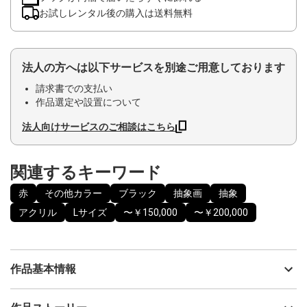
お試しレンタル後の購入は送料無料
法人の方へは以下サービスを別途ご用意しております
請求書での支払い
作品選定や設置について
法人向けサービスのご相談はこちら
関連するキーワード
赤
その他カラー
ブラック
抽象画
抽象
アクリル
Lサイズ
〜￥150,000
〜￥200,000
作品基本情報
出品者
山口香代子