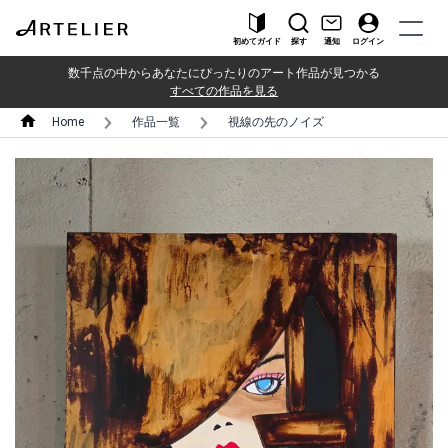
初めてガイド
探す
通知
ログイン
数千点の中からあなたにぴったりのアート作品が見つかる
すべての作品を見る
Home
作品一覧
視線の先のノイズ