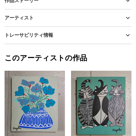
作品ストーリー
アーティスト
山口香代子
力強さと洗練された美しさが同居する、非常に存在感のある絵に
制作年
2026
アーティスト
なりました。
流通種別
プライマリー（新品）
鑑賞者を射抜くような眼差しには、揺るぎない芯の強さや神秘的
な雰囲気が感じられる絵が描けました。
技法
アクリル
山口香代子
トレーサビリティ情報
サイズ
65.2cm(縦) x 53cm(横)
自由な感覚でお楽しみいただければ嬉しいです。
フォローする
表面は味わいのある質感で、部分的に艶感があり、光の加減によ
額縁の有無
無し
2026/06/04
って見え
このアーティストの作品
カラー
赤
山口香代子
方が楽しめます。
その他カラー
プライマリー
画面環境によっては、若干色味が異なる可能性がございますがご
ブラック
了承くださいませ。
ジャンル
抽象画
直射日光があたらない場所に飾ることをおすすめします。
配送目安
二週間以内