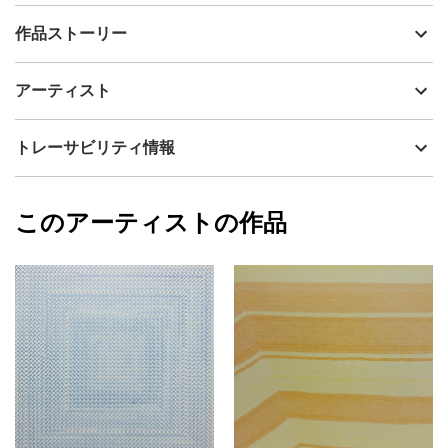
出品者
平子暖
作品ストーリー
アーティスト
平子暖
様々なメディウムがある現代において、恣意性を最小限に抑え
制作年
2025
アーティスト
日々線を引き続けることで、絵画を描くことそのものに対する批
流通種別
プライマリー（新品）
評性のある絵画を目指して制作しています。「絵画を描く」とは
どういうことなのかを問うために、予め決めたルールに基づいて
技法
アクリル
平子暖
トレーサビリティ情報
機械的に線を引いていくという、主知主義的な操作と恣意的な造
サイズ
42cm(縦) x 29.7cm(横)
形性を最小限に抑えた絵画を制作しています。この作品はインク
フォローする
のムラなどの偶然性を取り込んだ、時間・存在・身体性が織り込
額縁の有無
無し
2026/06/04
まれた作品となっています。この作品に使用した２色は自作のAIル
このアーティストの作品
カラー
オレンジ
平子暖
ーレットで決定しました。インクのムラなどの偶然性を取り込ん
青
プライマリー
だ、時間・存在・身体性が織り込まれた作品となっています。
ジャンル
抽象画
作品の正式なタイトルは下記です。
配送目安
二週間以内
今日も線を引いていく
・2025.9.18, 9.19, 9.20, 9.21, 9.22, 9.23, 9.24, 9.25, 9.30, 10.1, 10.2,
10.4, 10.6, 10.7, 10.9, 10.11, 10.12, 10.15, 10.16
・日ごとに2色を交互に使用する
・フタロターコイズ x ピロールオレンジ