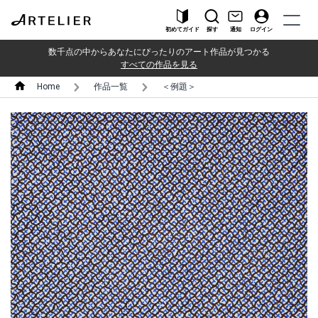
初めてガイド
探す
通知
ログイン
数千点の中からあなたにぴったりのアート作品が見つかる
すべての作品を見る
Home
作品一覧
＜例題＞