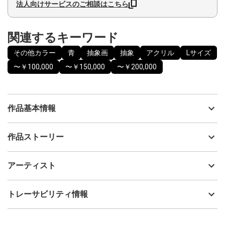
法人向けサービスのご相談はこちら
関連するキーワード
その他カラー
青
抽象画
抽象
アクリル
Lサイズ
〜￥100,000
〜￥150,000
〜￥200,000
作品基本情報
出品者
平子暖
作品ストーリー
アーティスト
平子暖
この作品は規則的に線を引いていくことで完成させた作品です。
制作年
2024
アーティスト
規則を守って描いていけば特別な技能がなくても誰でも描ける作
流通種別
プライマリー（新品）
品であることから、「＜例題＞」というタイトルにしました。完
成した作品はミニマルミュージックのように同じパターンが規則
技法
アクリル
平子暖
トレーサビリティ情報
的に広がることで視覚的なリズムを生み出す絵画となりました。
サイズ
60cm(縦) x 60cm(横)
フォローする
額縁の有無
無し
2026/06/04