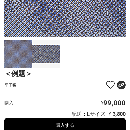
＜例題＞
平子暖
99,000
購入
¥
配送：Lサイズ
3,800
¥
購入する