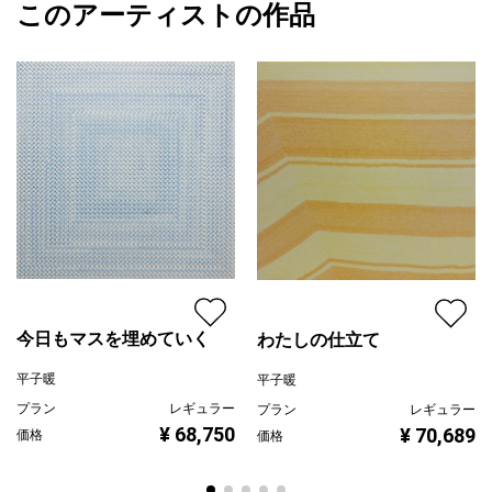
このアーティストの作品
カラー
その他カラー
平子暖
青
プライマリー
ジャンル
抽象画
配送目安
二週間以内
今日もマスを埋めていく
わたしの仕立て
平子暖
平子暖
プラン
レギュラー
プラン
レギュラー
¥ 68,750
¥ 70,689
価格
価格