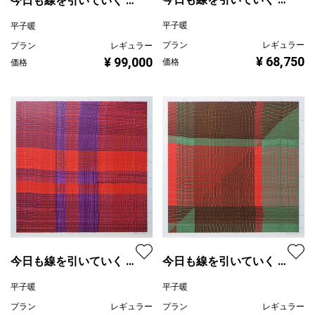
今日も線を引いていく ・
2024.9.17 - 9.24 ・日ご
2024.6.25 - 7.1 ・3色を
平子暖
平子暖
とに2色を交互に使用す
交互に使用する
プラン
レギュラー
プラン
レギュラー
る
¥ 68,750
¥ 99,000
価格
価格
今日も線を引いていく ・
今日も線を引いていく ・
2024.6.6 - 6.10 ・2色の
2024.6.13 - 6.17 ・2色を
平子暖
平子暖
ペアを日ごとに交互に使
日ごとに縦横を変えて使
プラン
レギュラー
プラン
レギュラー
用する
用する