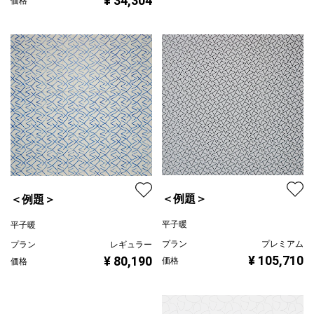
¥ 34,304
価格
＜例題＞
＜例題＞
平子暖
平子暖
プラン
プレミアム
プラン
レギュラー
¥ 105,710
¥ 80,190
価格
価格