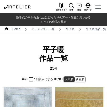
初めてガイド
探す
通知
ログイン
数千点の中からあなたにぴったりのアート作品が見つかる
すべての作品を見る
Home
アーティスト一覧
平子暖
平子暖作品一覧
平子暖
作品一覧
25
件
1列表示にする
人気順
新着順
表示：
並び順：