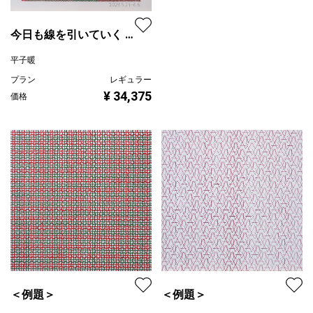
今日も線を引いていく ・
2024.5.24 - 6.6 ・日ごと
平子暖
に3色を交互に使用する
プラン
レギュラー
¥ 34,375
価格
＜例題＞
＜例題＞