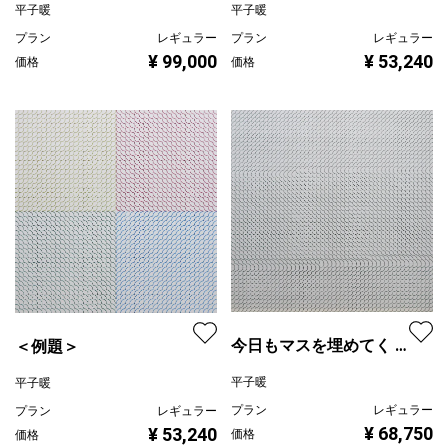
平子暖
平子暖
プラン
レギュラー
プラン
レギュラー
¥ 53,240
¥ 99,000
価格
価格
今日もマスを埋めてく ・
＜例題＞
2025.1.28 - 2.1 ・日ごと
平子暖
平子暖
に4つの図像を交互に埋
プラン
レギュラー
プラン
レギュラー
めていく
¥ 68,750
¥ 53,240
価格
価格