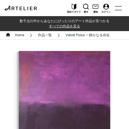
初めてガイド
探す
通知
ログイン
数千点の中からあなたにぴったりのアート作品が見つかる
すべての作品を見る
Home
作品一覧
Velvet Poise — 静かなる存在