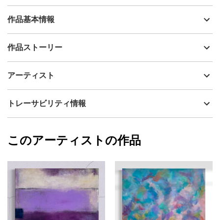
作品基本情報
出品者
Mamiko Okubo
作品ストーリー
アーティスト
Mamiko Okubo
季節が少しずつ前倒しになっている近年、
制作年
2026
アーティスト
梅雨入り前の街角で、すでに咲き始めた紫陽花の姿が印象に残り
流通種別
プライマリー（新品）
ました。
技法
ミクストメディア
Mamiko Okubo
トレーサビリティ情報
可憐さというよりも、そこに感じたのは
サイズ
72.7cm(縦) x 60.6cm(横)
静かな貫禄と、時間を重ねたものだけが纏う深い存在感。
フォローする
額縁の有無
無し
2026/05/29
まるで往年の女優のように、
このアーティストの作品
カラー
ブラック
Mamiko Okubo
華やかさの奥に落ち着きや安定感を湛えながら、
紫
プライマリー
ただそこに在ることで空気を整えていく—
ピンク
そんな感覚を、この作品に重ねています。
ジャンル
抽象画
夜の湿度を含んだパープルと深く沈む色彩の境界を行き来しなが
配送目安
二週間以内
ら、
“存在すること”そのものを静かに描きました。