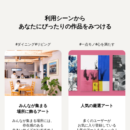
利用シーンから
あなたにぴったりの作品をみつける
#ダイニング
#リビング
#一点モノ
#心を満たす
みんなが集まる
人気の厳選アート
場所に飾るアート
みんなが集まる場所には、
多くのユーザーが
存在感のある
お気に入り登録している
大きいサイズがおすすめ！
人気のアートをチェック！