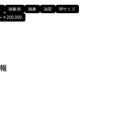
ト
抽象画
抽象
油彩
Mサイズ
〜￥200,000
報