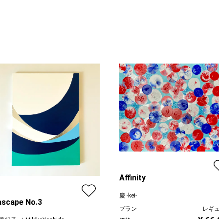
Affinity
慶 -kei-
scape No.3
プラン
レギ