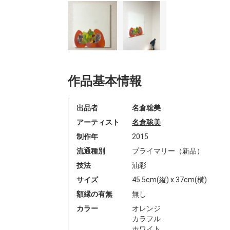
作品基本情報
出品者
名倉聡美
アーティスト
名倉聡美
制作年
2015
流通種別
プライマリー（新品）
技法
油彩
サイズ
45.5cm(縦) x 37cm(横)
額縁の有無
無し
カラー
オレンジ
カラフル
ホワイト