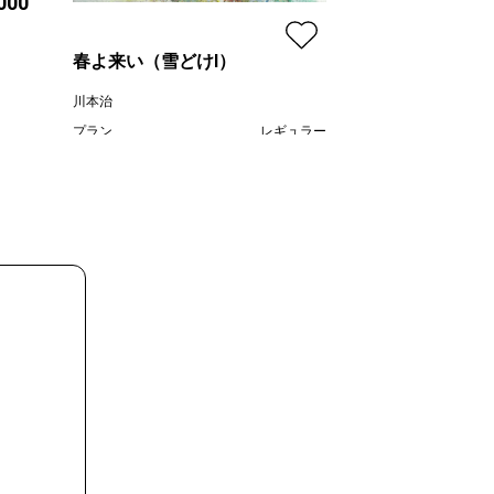
,000
寺床まり子
プラン
春よ来い（雪どけⅠ）
価格
川本治
プラン
レギュラー
¥ 80,000
価格