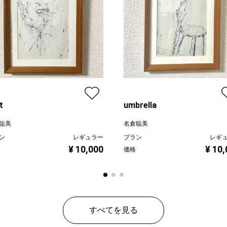
t
umbrella
聡美
名倉聡美
ン
レギュラー
プラン
レギ
¥ 10,000
¥ 10
価格
すべてを見る