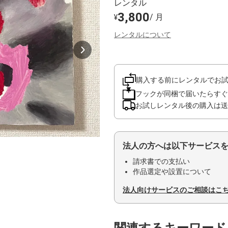
レンタル
3,800
/ 月
¥
レンタルについて
購入する前にレンタルでお
フックが同梱で届いたらすぐ
お試しレンタル後の購入は送
法人の方へは以下サービス
請求書での支払い
作品選定や設置について
法人向けサービスのご相談はこ
関連するキーワード