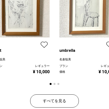
t
umbrella
聡美
名倉聡美
ン
レギュラー
プラン
レギ
¥ 10,000
¥ 10
価格
すべてを見る