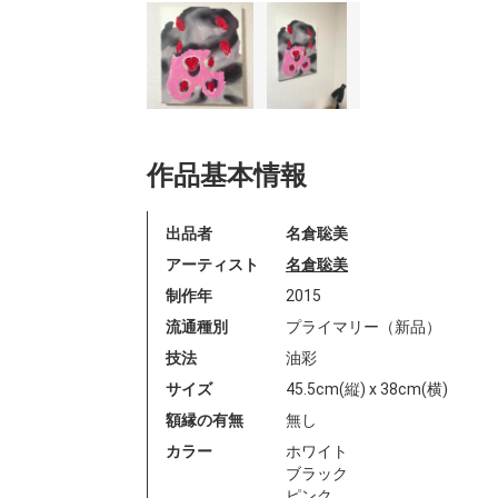
作品基本情報
出品者
名倉聡美
アーティスト
名倉聡美
制作年
2015
流通種別
プライマリー（新品）
技法
油彩
サイズ
45.5cm(縦) x 38cm(横)
額縁の有無
無し
カラー
ホワイト
ブラック
ピンク