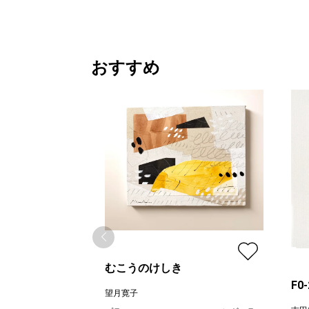
おすすめ
むこうのけしき
F0
望月寛子