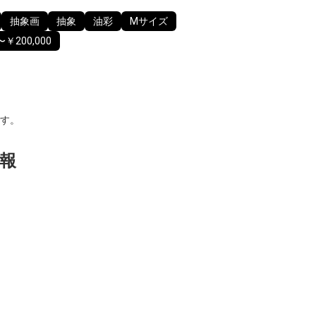
抽象画
抽象
油彩
Mサイズ
〜￥200,000
す。
報