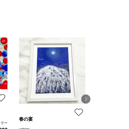
春の宴
空の記憶 light b
ュラー