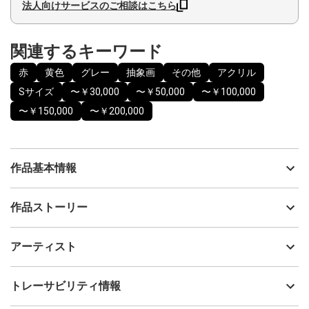
法人向けサービスのご相談はこちら
関連するキーワード
赤
黄色
グレー
抽象画
その他
アクリル
Sサイズ
〜￥30,000
〜￥50,000
〜￥100,000
〜￥150,000
〜￥200,000
作品基本情報
出品者
Hayato Teraguchi
作品ストーリー
アーティスト
Hayato Teraguchi
2025年に開催した個展『Oscillation』にて、108点制作・展示した
制作年
2025
アーティスト
シリーズで、作品タイトルは制作された順番の番号になっていま
流通種別
プライマリー（新品）
す。
技法
アクリル
Hayato Teraguchi
トレーサビリティ情報
物質を細かく分けていくと、最後にはとても小さな粒に行き着
サイズ
10cm(縦) x 18cm(横)
き、その最小の粒は振動しているだけだと言われています。
フォローする