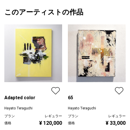
額縁の有無
無し
2026/03/12
その振動がどんな振動かによって、何の物質として存在するのか
このアーティストの作品
カラー
赤
Hayato Teraguchi
が決まります。
黄色
プライマリー
グレー
振動そのものを絵として描くことは、個性そのものを描くことと
ジャンル
抽象画
同じだと考え、自分の個性として振動を表現しました。
配送目安
二週間以内
Adapted color
65
Hayato Teraguchi
Hayato Teraguchi
プラン
レギュラー
プラン
レギュラー
¥ 120,000
¥ 33,000
価格
価格