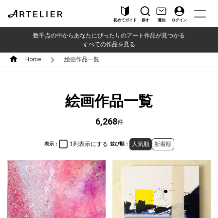
初めてガイド
探す
通知
ログイン
数千点の中からあなたにぴったりのアート作品が見つかる
すべての作品を見る
Home
絵画作品一覧
絵画作品一覧
6,268
件
1列表示にする
人気順
新着順
表示：
並び順：