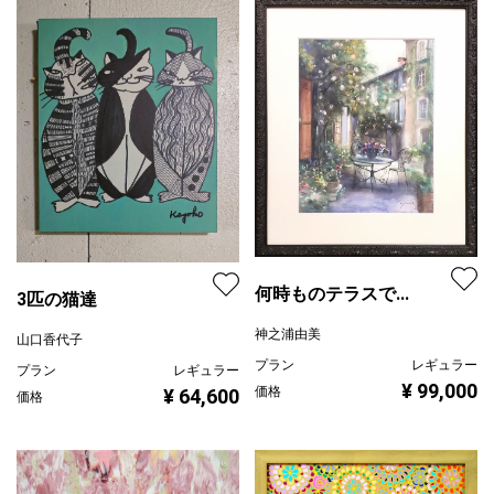
何時ものテラスで...
3匹の猫達
神之浦由美
山口香代子
プラン
レギュラー
プラン
レギュラー
¥ 99,000
価格
¥ 64,600
価格