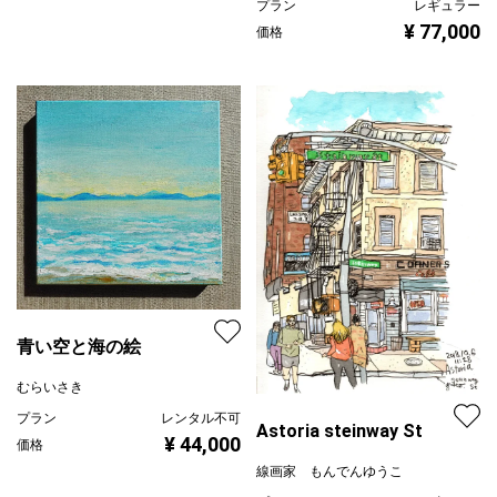
プラン
レギュラー
¥ 77,000
価格
青い空と海の絵
むらいさき
プラン
レンタル不可
Astoria steinway St
¥ 44,000
価格
線画家 もんでんゆうこ