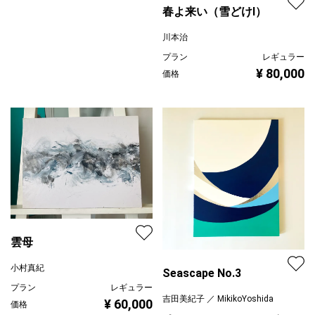
春よ来い（雪どけⅠ）
川本治
プラン
レギュラー
¥ 80,000
価格
雲母
小村真紀
Seascape No.3
プラン
レギュラー
吉田美紀子 ／ MikikoYoshida
¥ 60,000
価格