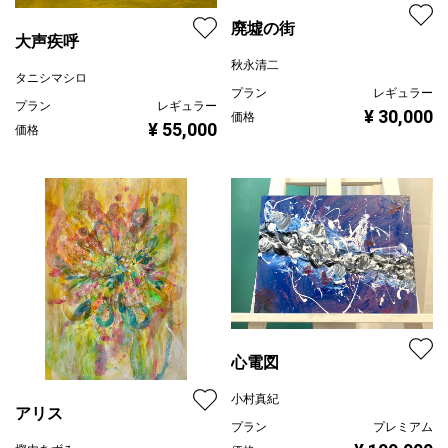
廃墟の街
大声疾呼
秋永清二
タニシマシロ
プラン
レギュラー
プラン
レギュラー
¥ 30,000
価格
¥ 55,000
価格
心電図
小村真紀
アリス
プラン
プレミアム