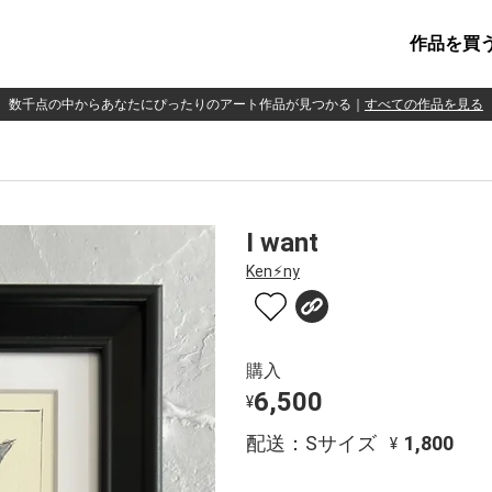
作品を買
数千点の中からあなたにぴったりのアート作品が見つかる
｜
すべての作品を見る
I want
Ken⚡︎ny
購入
6,500
¥
配送：Sサイズ
1,800
¥