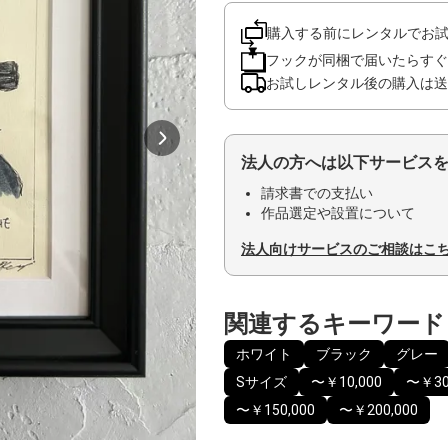
購入する前にレンタルでお
フックが同梱で届いたらすぐ
お試しレンタル後の購入は送
法人の方へは以下サービス
請求書での支払い
作品選定や設置について
法人向けサービスのご相談はこ
関連するキーワード
ホワイト
ブラック
グレー
Sサイズ
〜￥10,000
〜￥30
〜￥150,000
〜￥200,000