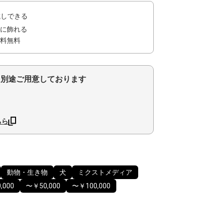
試しできる
に飾れる
料無料
を別途ご用意しております
ちら
動物・生き物
犬
ミクストメディア
,000
〜￥50,000
〜￥100,000