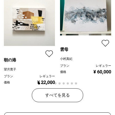
雲母
小村真紀
朝の港
プラン
レギュラー
望月寛子
¥ 60,000
価格
プラン
レギュラー
¥ 22,000
価格
すべてを見る