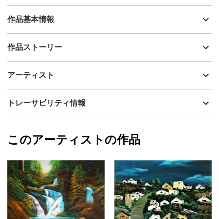
作品基本情報
出品者
Issey
作品ストーリー
アーティスト
Issey
はるか銀河の果て、宇宙が躍動する星・・・倒木の風景。
制作年
2003
アーティスト
流通種別
プライマリー（新品）
技法
アクリル
Issey
トレーサビリティ情報
サイズ
31.8cm(縦) x 40.9cm(横)
フォローする
額縁の有無
無し
2025/10/31
このアーティストの作品
カラー
赤
Issey
黄色
プライマリー
ジャンル
風景画
配送目安
二週間以内