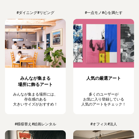
#ダイニング
#リビング
#一点モノ
#心を満たす
みんなが集まる
人気の厳選アート
場所に飾るアート
みんなが集まる場所には、
多くのユーザーが
存在感のある
お気に入り登録している
大きいサイズがおすすめ！
人気のアートをチェック！
#模様替え
#絵画レンタル
#オフィス
#法人