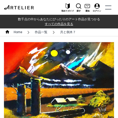
初めてガイド
探す
通知
ログイン
数千点の中からあなたにぴったりのアート作品が見つかる
すべての作品を見る
Home
作品一覧
月と倒木７