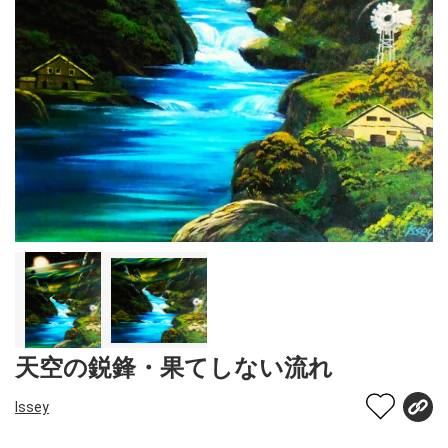
天空の鋭鋒・果てしない流れ
Issey