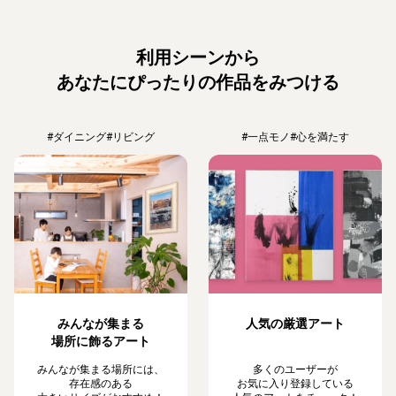
利用シーンから
あなたにぴったりの作品をみつける
#ダイニング
#リビング
#一点モノ
#心を満たす
みんなが集まる
人気の厳選アート
場所に飾るアート
みんなが集まる場所には、
多くのユーザーが
存在感のある
お気に入り登録している