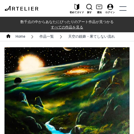
初めてガイド
探す
通知
ログイン
数千点の中からあなたにぴったりのアート作品が見つかる
すべての作品を見る
Home
作品一覧
天空の鋭鋒・果てしない流れ