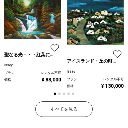
配送目安
二週間以内
聖なる光・・・紅葉に注
アイスランド・丘の町並
ぐ
Issey
み
Issey
プラン
レンタル不可
¥ 88,000
プラン
レンタル不可
価格
¥ 130,000
価格
すべてを見る