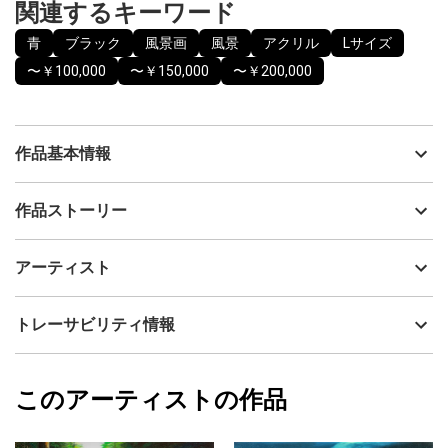
関連するキーワード
青
ブラック
風景画
風景
アクリル
Lサイズ
〜￥100,000
〜￥150,000
〜￥200,000
作品基本情報
出品者
Issey
作品ストーリー
アーティスト
Issey
新型コロナから守る、神の鋭鋒・・・果てしない川の流れ。
制作年
2017
アーティスト
流通種別
プライマリー（新品）
技法
アクリル
Issey
トレーサビリティ情報
サイズ
65.2cm(縦) x 53cm(横)
フォローする
額縁の有無
無し
2026/05/26
このアーティストの作品
カラー
青
Issey
ブラック
プライマリー
ジャンル
風景画