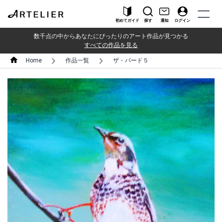
初めてガイド
探す
通知
ログイン
数千点の中からあなたにぴったりのアート作品が見つかる
すべての作品を見る
Home
作品一覧
ザ・バード５