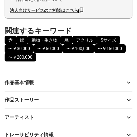
法人向けサービスのご相談はこちら
関連するキーワード
赤
緑
動物・生き物
鳥
アクリル
Sサイズ
〜￥30,000
〜￥50,000
〜￥100,000
〜￥150,000
〜￥200,000
作品基本情報
出品者
Issey
作品ストーリー
アーティスト
Issey
実のなる木に・・・佇む1羽の鳥。
制作年
1988
アーティスト
流通種別
プライマリー（新品）
技法
アクリル
Issey
トレーサビリティ情報