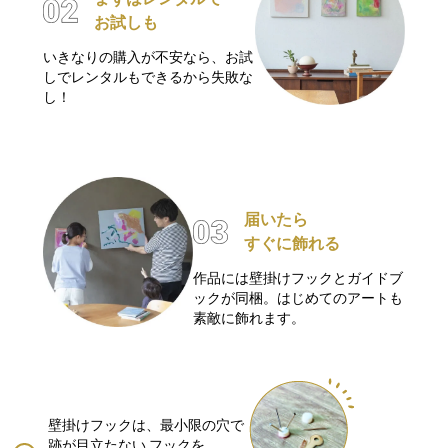
お試しも
いきなりの購入が不安なら、お試
しでレンタルもできるから失敗な
し！
届いたら
すぐに飾れる
作品には壁掛けフックとガイドブ
ックが同梱。はじめてのアートも
素敵に飾れます。
壁掛けフックは、最小限の穴で
跡が目立たない
フックを