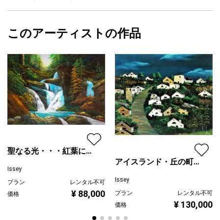
サイズ
33.4cm(縦) x 24.3cm(横)
フォローする
額縁の有無
無し
2025/10/31
このアーティストの作品
カラー
赤
Issey
緑
プライマリー
ジャンル
動物・生き物
配送目安
二週間以内
聖なる光・・・紅葉に注
アイスランド・丘の町並
ぐ
Issey
み
Issey
プラン
レンタル不可
¥ 88,000
プラン
レンタル不可
価格
¥ 130,000
価格