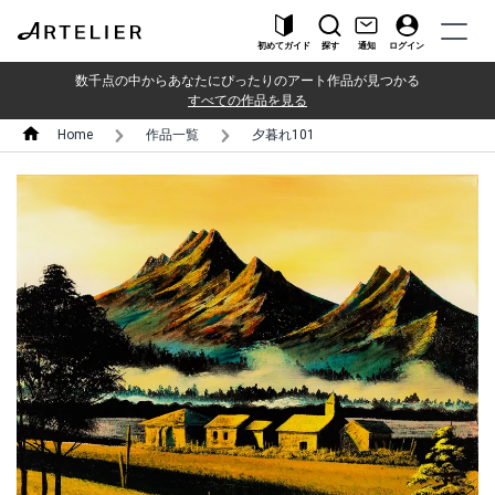
初めてガイド
探す
通知
ログイン
数千点の中からあなたにぴったりのアート作品が見つかる
すべての作品を見る
Home
作品一覧
夕暮れ101