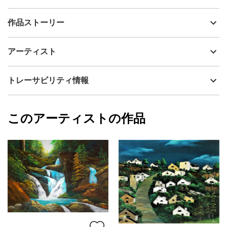
出品者
Issey
作品ストーリー
アーティスト
Issey
もの寂しい・・・夕暮れ風景、工場の廃屋に陽があたる。
制作年
2019
アーティスト
流通種別
プライマリー（新品）
技法
アクリル
Issey
トレーサビリティ情報
サイズ
45.5cm(縦) x 53cm(横)
フォローする
額縁の有無
無し
2025/10/28
このアーティストの作品
カラー
オレンジ
Issey
黄色
プライマリー
ジャンル
風景画
配送目安
二週間以内