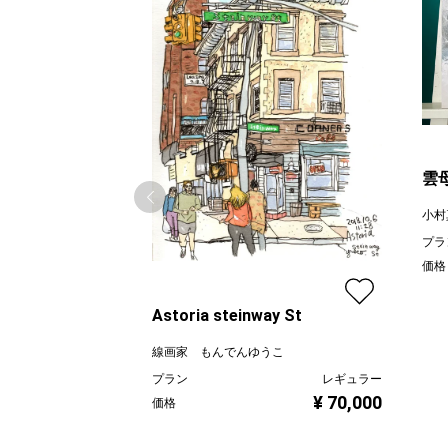
雲
小村
プラ
価格
Astoria steinway St
線画家 もんでんゆうこ
プラン
レギュラー
¥ 70,000
価格