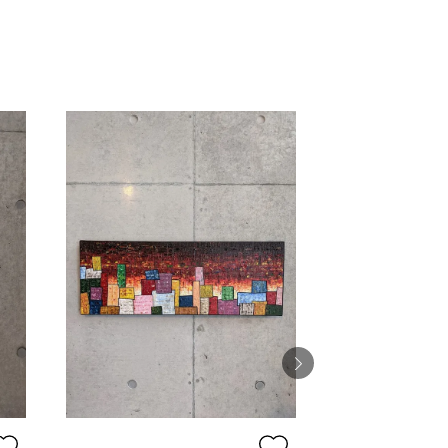
Pixel-No.5
Takahiro morine