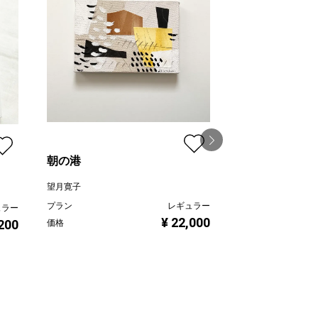
朝の港
柔らかな鼓動 Ⅱ
望月寛子
山田ヒロヤ
プラン
レギュラー
ュラー
プラン
¥ 22,000
,200
価格
価格