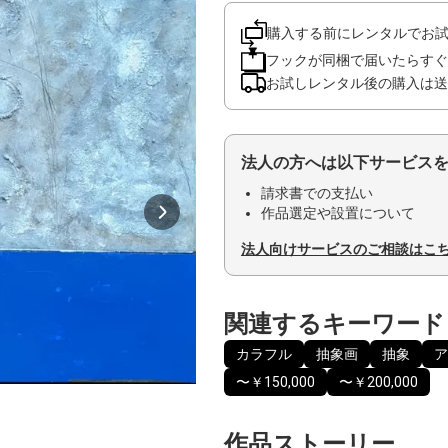
購入する前にレンタルでお
フックが同梱で届いたらすぐ
お試しレンタル後の購入は送
法人の方へは以下サービス
請求書での支払い
作品選定や設置について
法人向けサービスのご相談はこ
関連するキーワード
カラフル
抽象画
抽象
ア
〜￥150,000
〜￥200,000
作品ストーリー