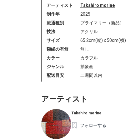
アーティスト
Takahiro morine
制作年
2025
流通種別
プライマリー（新品）
技法
アクリル
サイズ
65.2cm(縦) x 50cm(横)
額縁の有無
無し
カラー
カラフル
ジャンル
抽象画
配送目安
二週間以内
アーティスト
Takahiro morine
フォローする