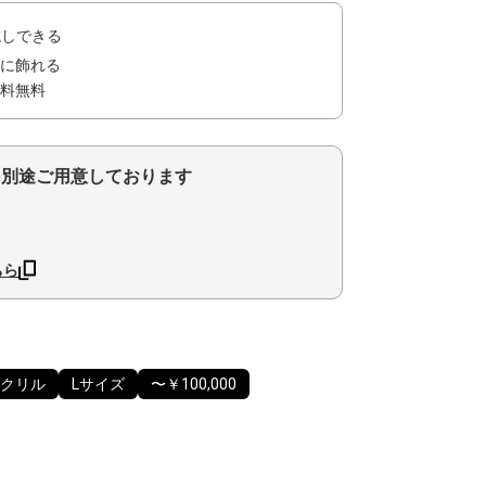
試しできる
に飾れる
料無料
を別途ご用意しております
ちら
クリル
Lサイズ
〜￥100,000