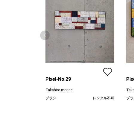
Pixel-No.29
Pix
Takahiro morine
Taka
プラン
レンタル不可
プラ
¥ 68,200
価格
価格