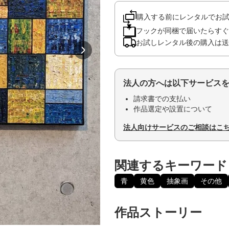
購入する前にレンタルでお
フックが同梱で届いたらすぐ
お試しレンタル後の購入は送
法人の方へは以下サービス
請求書での支払い
作品選定や設置について
法人向けサービスのご相談はこ
関連するキーワード
青
黄色
抽象画
その他
作品ストーリー