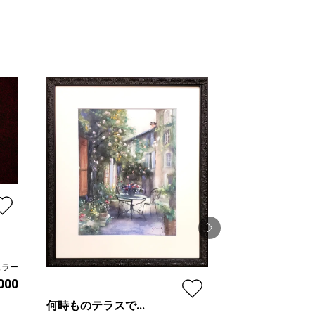
ュラー
海の見える街
,000
Mitsuho Sugawara
何時ものテラスで...