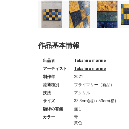
作品基本情報
出品者
Takahiro morine
アーティスト
Takahiro morine
制作年
2021
流通種別
プライマリー（新品）
技法
アクリル
サイズ
33.3cm(縦) x 53cm(横)
額縁の有無
無し
カラー
青
黄色