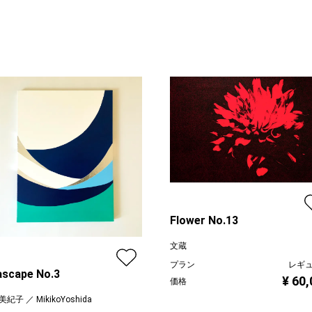
Flower No.13
文蔵
プラン
レギ
scape No.3
¥ 60
価格
紀子 ／ MikikoYoshida