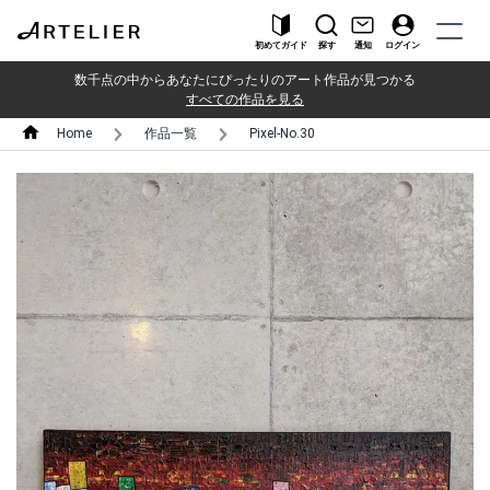
初めてガイド
探す
通知
ログイン
数千点の中からあなたにぴったりのアート作品が見つかる
すべての作品を見る
Home
作品一覧
Pixel-No.30