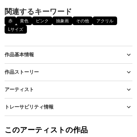
関連するキーワード
赤
黄色
ピンク
抽象画
その他
アクリル
Lサイズ
作品基本情報
出品者
Takahiro morine
作品ストーリー
アーティスト
Takahiro morine
Takahiro morineの作品のPixel-numbersは絵の特徴として、格子
制作年
2021
アーティスト
状に描かれた文様は自然界の樹皮、大理石、ツイード生地等に例
流通種別
プライマリー（新品）
えられる。ブロックごとに区分けされた色は、複数色の色の集合
体が複雑に絡み合い、一枚の絵として完成されている。
技法
アクリル
Takahiro morine
トレーサビリティ情報
サイズ
24cm(縦) x 66.6cm(横)
フォローする
額縁の有無
無し
2023/12/24
このアーティストの作品
カラー
赤
Takahiro morine
黄色
プライマリー