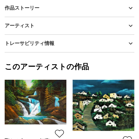
出品者
Issey
作品ストーリー
アーティスト
Issey
夕暮れの尾瀬風景。丹頂鶴が舞い踊る。
制作年
2011
アーティスト
流通種別
プライマリー（新品）
技法
アクリル
Issey
トレーサビリティ情報
サイズ
60.6cm(縦) x 72.7cm(横)
フォローする
額縁の有無
無し
2025/10/09
このアーティストの作品
カラー
その他カラー
Issey
緑
プライマリー
グレー
ジャンル
風景画
配送目安
二週間以内