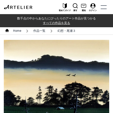
初めてガイド
探す
通知
ログイン
数千点の中からあなたにぴったりのアート作品が見つかる
すべての作品を見る
Home
作品一覧
幻想・尾瀬３