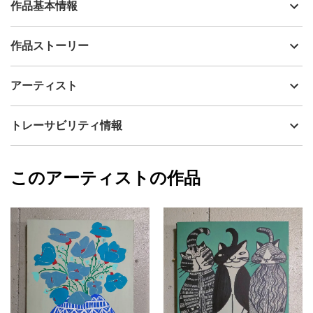
作品基本情報
出品者
山口香代子
作品ストーリー
アーティスト
山口香代子
自由な感覚でお楽しみいただければ嬉しいです。
制作年
2025
アーティスト
表面は味わいのある質感で、部分的に艶感があり、光の加減によ
流通種別
プライマリー（新品）
って見え方が楽しめます。
画面環境によっては、若干色味が異なる可能性がございますがご
技法
アクリル
山口香代子
トレーサビリティ情報
了承くださいませ。
サイズ
53cm(縦) x 65.2cm(横)
直射日光があたらない場所に飾ることをおすすめします。
フォローする
額縁の有無
無し
2025/09/10
このアーティストの作品
カラー
赤
山口香代子
青
プライマリー
緑
ジャンル
抽象画
配送目安
二週間以内