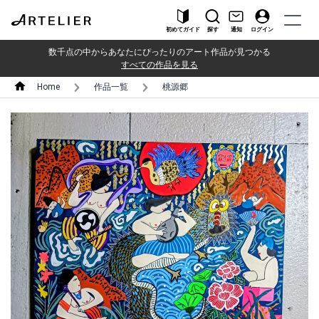
初めてガイド
探す
通知
ログイン
数千点の中からあなたにぴったりのアート作品が見つかる
すべての作品を見る
Home
作品一覧
桃源郷