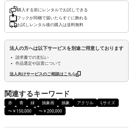
購入する前にレンタルでお試しできる
フックが同梱で届いたらすぐに飾れる
お試しレンタル後の購入は送料無料
法人の方へは以下サービスを別途ご用意しております
請求書での支払い
作品選定や設置について
法人向けサービスのご相談はこちら
関連するキーワード
赤
青
緑
抽象画
抽象
アクリル
Lサイズ
〜￥150,000
〜￥200,000