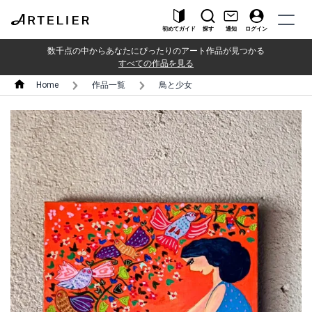
初めてガイド
探す
通知
ログイン
数千点の中からあなたにぴったりのアート作品が見つかる
すべての作品を見る
Home
作品一覧
鳥と少女