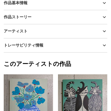
作品基本情報
出品者
山口香代子
作品ストーリー
アーティスト
山口香代子
自由な感覚でお楽しみいただければ嬉しいです。
制作年
2025
アーティスト
表面は味わいのある質感で、部分的に艶感があり、光の加減によ
流通種別
プライマリー（新品）
って見え方が楽しめます。
画面環境によっては、若干色味が異なる可能性がございますがご
技法
アクリル
山口香代子
トレーサビリティ情報
了承くださいませ。
サイズ
41cm(縦) x 31.8cm(横)
直射日光があたらない場所に飾ることをおすすめします。
フォローする
額縁の有無
無し
2025/09/07
このアーティストの作品
カラー
オレンジ
山口香代子
青
プライマリー
ピンク
ジャンル
人物画
配送目安
二週間以内