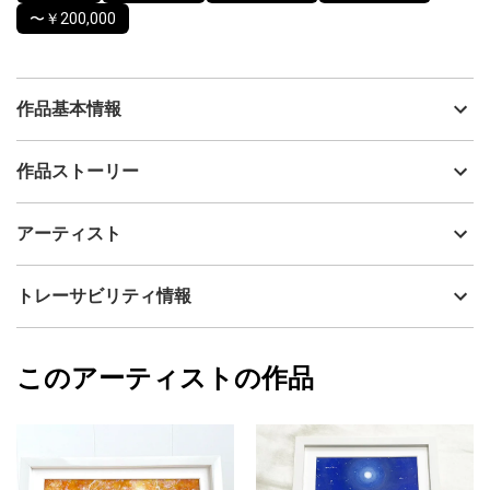
〜￥200,000
作品基本情報
出品者
HIDEKI
作品ストーリー
アーティスト
HIDEKI
ヒーリングアートｰアクリル抽象画
制作年
2024
アーティスト
レムリアのヒカリシリーズ
流通種別
プライマリー（新品）
『愛に生きる』
技法
アクリル
HIDEKI
トレーサビリティ情報
レムリアの愛と調和に満ちたエネルギーを
サイズ
26.2cm(縦) x 26.2cm(横)
これからの文明様にチューニングしたエネルギーアートです。
フォローする
意識の進化を大切にしている文明のヒカリをお届けします。
額縁の有無
有り
2025/09/05
このアーティストの作品
カラー
ホワイト
HIDEKI
ヒーリングアート抽象画｜愛に生きる｜レムリアのヒカリシリー
黄色
プライマリー
ズは、
ピンク
心と魂に癒しを与えてくれる作品です。
ジャンル
抽象画
レムリアのヒカリという神秘的なエネルギーをテーマにし、
色彩や模様が独特の波動を持っています。
配送目安
二週間以内