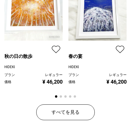
☆額：262×262mm 絵：20ｃｍ×20ｃｍ
☆前面ガラス
※実物作品とモニター環境の違いでの多少の色の誤差があることを
ご了承ください。
秋の日の散歩
春の宴
HIDEKI
HIDEKI
プラン
レギュラー
プラン
レギュラー
¥ 46,200
¥ 46,200
価格
価格
すべてを見る