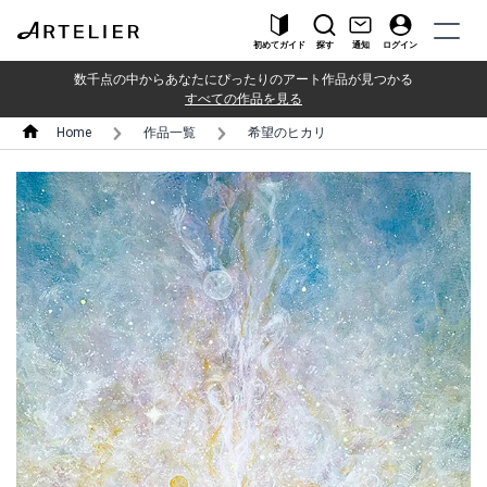
初めてガイド
探す
通知
ログイン
数千点の中からあなたにぴったりのアート作品が見つかる
すべての作品を見る
Home
作品一覧
希望のヒカリ