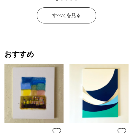
わたしたちの意志を待つ
すべてを見る
♡･ﾟ:*✡｡.:*･ﾟ ﾟ･*:.｡✡*:ﾟ･♡ ･ﾟ:*✡｡.:*･ﾟ ﾟ･*:.｡✡*:ﾟ･♡
☆画材：紙にアクリル絵具他
☆HIDEKI作品真正証明書付き
おすすめ
☆額装：無し
お好みで額選びを楽しんでいただければ幸いです。
油彩額にも対応できるように、木製パネル張りでお届けいたし
ます。