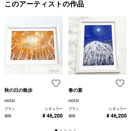
永遠に輝き続く、愛のヒカリ
このアーティストの作品
カラー
その他カラー
HIDEKI
ホワイト
プライマリー
青
希望を失うことがあるとすれば
ジャンル
抽象画
それは、人の心が映す幻影
配送目安
二週間以内
心が健全であれば、
希望のヒカリが、わたしたちを導き続ける
明々と輝き続けるのは、
人の心という触媒が作用するため
秋の日の散歩
春の宴
希望のヒカリが更なる輝きを増すには
HIDEKI
HIDEKI
プラン
レギュラー
プラン
レギュラー
人の心、意志が必要です
¥ 46,200
¥ 46,200
価格
価格
希望のヒカリは、いつもそこに在り