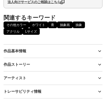
法人向けサービスのご相談はこちら
関連するキーワード
その他カラー
ホワイト
青
抽象画
抽象
アクリル
Lサイズ
作品基本情報
出品者
HIDEKI
作品ストーリー
アーティスト
HIDEKI
『希望のヒカリ』
制作年
2021
アーティスト
流通種別
プライマリー（新品）
希望のヒカリは、いつもそこに在り
技法
アクリル
HIDEKI
トレーサビリティ情報
サイズ
59.4cm(縦) x 42cm(横)
わたしたちの意志を待つ
フォローする
額縁の有無
無し
2025/10/30