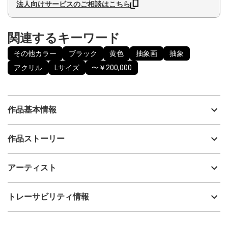
法人向けサービスのご相談はこちら
関連するキーワード
その他カラー
ブラック
黄色
抽象画
抽象
アクリル
Lサイズ
〜￥200,000
作品基本情報
出品者
山本千鶴
作品ストーリー
アーティスト
山本千鶴
偶然に生まれる形や痕跡を重ねながら、架空の世界の断片を探す
制作年
2023
アーティスト
ように描いています。
流通種別
プライマリー（新品）
境界線の曖昧さや、記憶の層、旅の気配のようなものを大切にし
ています。
技法
アクリル
山本千鶴
トレーサビリティ情報
サイズ
53cm(縦) x 65.2cm(横)
フォローする
額縁の有無
無し
2025/05/20