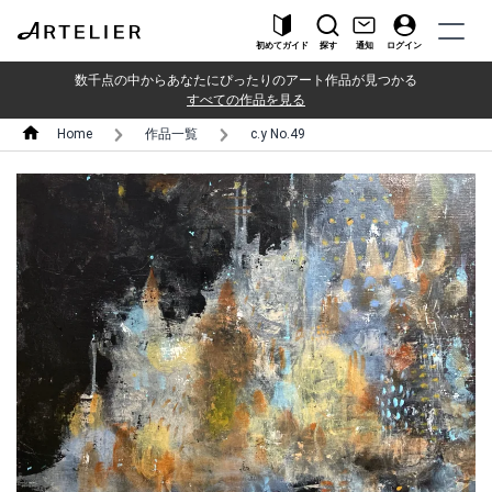
初めてガイド
探す
通知
ログイン
数千点の中からあなたにぴったりのアート作品が見つかる
すべての作品を見る
Home
作品一覧
c.y No.49