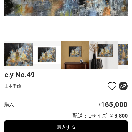
c.y No.49
山本千鶴
165,000
購入
¥
配送：Lサイズ
3,800
¥
購入する