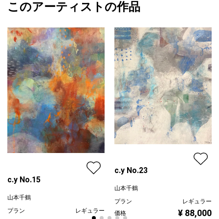
このアーティストの作品
カラー
その他カラー
山本千鶴
ブラック
プライマリー
黄色
ジャンル
抽象画
配送目安
二週間以内
c.y No.23
c.y No.15
山本千鶴
山本千鶴
プラン
レギュラー
プラン
レギュラー
¥ 88,000
価格