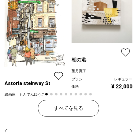
朝の港
望月寛子
プラン
レギュラー
Astoria steinway St
¥ 22,000
価格
線画家 もんでんゆうこ
プラン
レギュラー
すべてを見る
¥ 70,000
価格