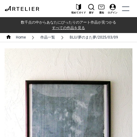
初めてガイド
探す
通知
ログイン
数千点の中からあなたにぴったりのアート作品が見つかる
すべての作品を見る
Home
作品一覧
BLU/夢のまた夢/2025/03/09