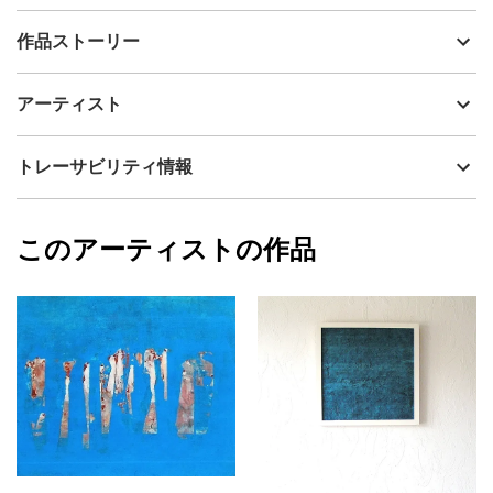
出品者
島田 豊実
作品ストーリー
アーティスト
島田 豊実
BLU/夢のまた夢
制作年
2025
アーティスト
悲しまなくて良いですよ 人生は夢のまた夢
流通種別
プライマリー（新品）
苦しまなくて良いですよ 人生は夢のまた夢
技法
アクリル
島田 豊実
トレーサビリティ情報
注）正面の画像に反射が見られますが実物
サイズ
51cm(縦) x 38cm(横)
は斜めの画像のように反射は御座いません。
フォローする
額縁の有無
有り
2025/03/09
このアーティストの作品
カラー
ホワイト
島田 豊実
青
プライマリー
グレー
ジャンル
抽象画
配送目安
二週間以内