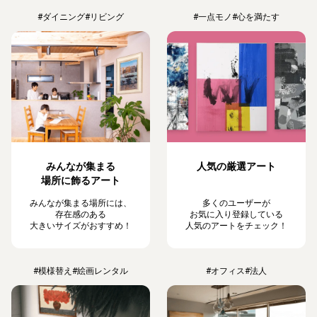
#ダイニング
#リビング
#一点モノ
#心を満たす
みんなが集まる
人気の厳選アート
場所に飾るアート
みんなが集まる場所には、
多くのユーザーが
存在感のある
お気に入り登録している
大きいサイズがおすすめ！
人気のアートをチェック！
#模様替え
#絵画レンタル
#オフィス
#法人