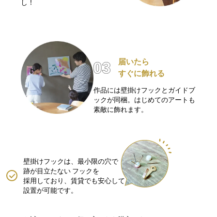
し！
届いたら
すぐに飾れる
作品には壁掛けフックとガイドブ
ックが同梱。はじめてのアートも
素敵に飾れます。
壁掛けフックは、最小限の穴で
跡が目立たない
フックを
採用しており、賃貸でも安心して
設置が可能です。