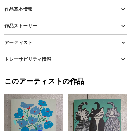
作品基本情報
出品者
山口香代子
作品ストーリー
アーティスト
山口香代子
自由な感覚でお楽しみいただければ嬉しいです。
制作年
2025
アーティスト
表面は味わいのある質感で、部分的に艶感があり、光の加減によ
流通種別
プライマリー（新品）
って見え方が楽しめます。
画面環境によっては、若干色味が異なる可能性がございますがご
技法
アクリル
山口香代子
トレーサビリティ情報
了承くださいませ。
サイズ
45.5cm(縦) x 38cm(横)
直射日光があたらない場所に飾ることをおすすめします。
フォローする
額縁の有無
無し
2025/02/26
このアーティストの作品
カラー
赤
山口香代子
青
プライマリー
ブラック
ジャンル
人物画
配送目安
二週間以内