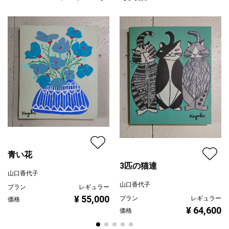
青
プライマリー
ブラック
ジャンル
人物画
配送目安
二週間以内
青い花
3匹の猫達
山口香代子
山口香代子
プラン
レギュラー
¥ 55,000
プラン
レギュラー
価格
¥ 64,600
価格