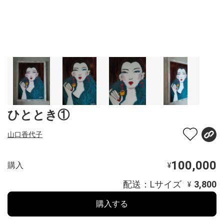
ひととき①
山口香代子
100,000
購入
¥
配送：Lサイズ
3,800
¥
購入する