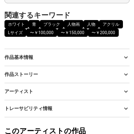
関連するキーワード
ホワイト
青
ブラック
人物画
人物
アクリル
Lサイズ
〜￥100,000
〜￥150,000
〜￥200,000
作品基本情報
出品者
山口香代子
作品ストーリー
アーティスト
山口香代子
自由な感覚でお楽しみいただければ嬉しいです。
制作年
2025
アーティスト
表面は味わいのある質感で、部分的に艶感があり、光の加減によ
流通種別
プライマリー（新品）
って見え方が楽しめます。
画面環境によっては、若干色味が異なる可能性がございますがご
技法
アクリル
山口香代子
トレーサビリティ情報
了承くださいませ。
サイズ
59.4cm(縦) x 42cm(横)
直射日光があたらない場所に飾ることをおすすめします。
フォローする
額縁の有無
有り
2025/02/19
このアーティストの作品
カラー
ホワイト
山口香代子