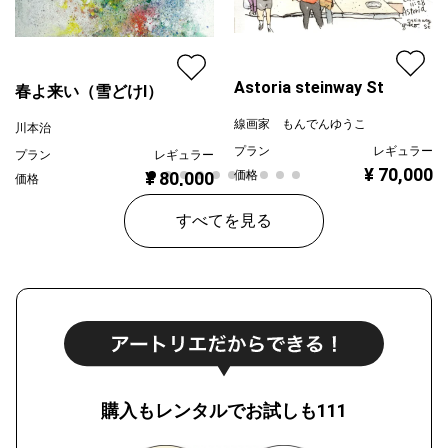
Astoria steinway St
春よ来い（雪どけⅠ）
線画家 もんでんゆうこ
川本治
プラン
レギュラー
プラン
レギュラー
¥ 70,000
¥ 80,000
価格
価格
すべてを見る
購入もレンタルでお試しも111