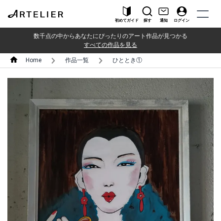
初めてガイド
探す
通知
ログイン
数千点の中からあなたにぴったりのアート作品が見つかる
すべての作品を見る
Home
作品一覧
ひととき①